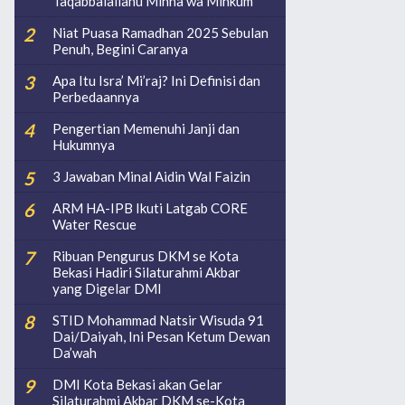
Taqabbalallahu Minna wa Minkum
Niat Puasa Ramadhan 2025 Sebulan
Penuh, Begini Caranya
Apa Itu Isra’ Mi’raj? Ini Definisi dan
Perbedaannya
Pengertian Memenuhi Janji dan
Hukumnya
3 Jawaban Minal Aidin Wal Faizin
ARM HA-IPB Ikuti Latgab CORE
Water Rescue
Ribuan Pengurus DKM se Kota
Bekasi Hadiri Silaturahmi Akbar
yang Digelar DMI
STID Mohammad Natsir Wisuda 91
Dai/Daiyah, Ini Pesan Ketum Dewan
Da’wah
DMI Kota Bekasi akan Gelar
Silaturahmi Akbar DKM se-Kota