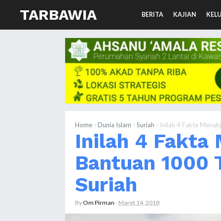
TARBAWIA
BERITA
KAJIAN
KEL
›
›
›
Home
Dunia Islam
Suriah
Inilah 4 Fakta Menak
Inilah 4 Fakta
Bantuan 1000 
Suriah
By
Om Pirman
-
Maret 14, 2018