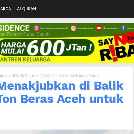
UARGA
AL QURAN
jubkan di Balik Bantuan 1000 Ton Beras Aceh untuk Suriah
 Menakjubkan di Balik
Ton Beras Aceh untuk