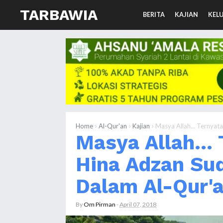
TARBAWIA
BERITA
KAJIAN
KEL
›
›
›
Home
Al-Qur'an
Kajian
Masya Allah... Ternyata
Masya Allah...
Hina Adzan Sud
Dalam Al-Qur'
By
Om Pirman
-
April 07, 2018