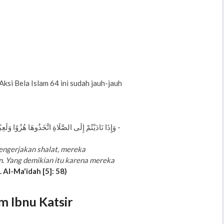
ksi Bela Islam 64 ini sudah jauh-jauh
وَإِذَا نَادَيْتُمْ إِلَى الصَّلَاةِ اتَّخَذُوهَا هُزُوًا وَلَعِبًا ۚ ذَٰلِكَ بِأَنَّهُمْ قَوْمٌ لَّا يَعْقِلُونَ -
ngerjakan shalat, mereka
. Yang demikian itu karena mereka
. Al-Ma'idah [5]: 58)
 Ibnu Katsir