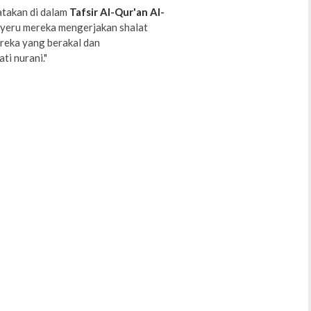
atakan di dalam
Tafsir Al-Qur'an Al-
enyeru mereka mengerjakan shalat
reka yang berakal dan
ti nurani."