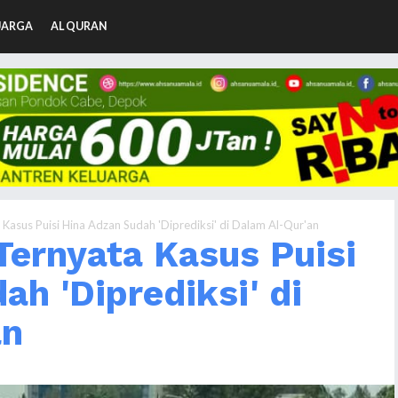
UARGA
AL QURAN
 Kasus Puisi Hina Adzan Sudah 'Diprediksi' di Dalam Al-Qur'an
 Ternyata Kasus Puisi
ah 'Diprediksi' di
an