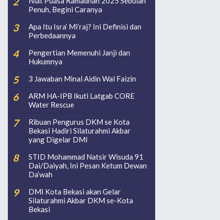
Niat Puasa Ramadhan 2025 Sebulan
Penuh, Begini Caranya
Apa Itu Isra’ Mi’raj? Ini Definisi dan
Perbedaannya
Pengertian Memenuhi Janji dan
Hukumnya
3 Jawaban Minal Aidin Wal Faizin
ARM HA-IPB Ikuti Latgab CORE
Water Rescue
Ribuan Pengurus DKM se Kota
Bekasi Hadiri Silaturahmi Akbar
yang Digelar DMI
STID Mohammad Natsir Wisuda 91
Dai/Daiyah, Ini Pesan Ketum Dewan
Da’wah
DMI Kota Bekasi akan Gelar
Silaturahmi Akbar DKM se-Kota
Bekasi