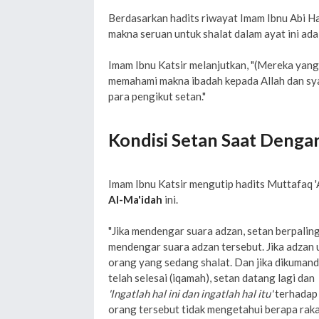
Berdasarkan hadits riwayat Imam Ibnu Abi H
makna seruan untuk shalat dalam ayat ini ada
Imam Ibnu Katsir melanjutkan, "(Mereka yang
memahami makna ibadah kepada Allah dan syar
para pengikut setan."
Kondisi Setan Saat Denga
Imam Ibnu Katsir mengutip hadits Muttafaq '
Al-Ma'idah
ini.
"Jika mendengar suara adzan, setan berpaling
mendengar suara adzan tersebut. Jika adzan 
orang yang sedang shalat. Dan jika dikumanda
telah selesai (iqamah), setan datang lagi da
'Ingatlah hal ini dan ingatlah hal itu'
terhadap 
orang tersebut tidak mengetahui berapa raka'