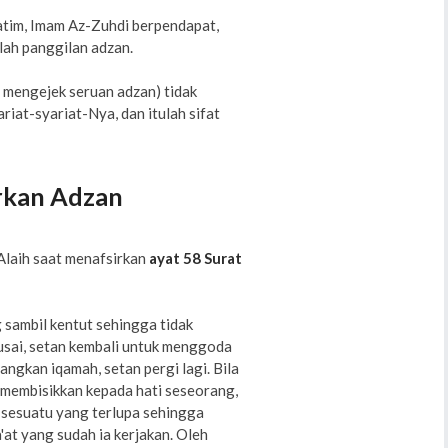
atim, Imam Az-Zuhdi berpendapat,
lah panggilan adzan.
 mengejek seruan adzan) tidak
iat-syariat-Nya, dan itulah sifat
rkan Adzan
Alaih saat menafsirkan
ayat 58 Surat
 sambil kentut sehingga tidak
usai, setan kembali untuk menggoda
ngkan iqamah, setan pergi lagi. Bila
n membisikkan kepada hati seseorang,
sesuatu yang terlupa sehingga
at yang sudah ia kerjakan. Oleh