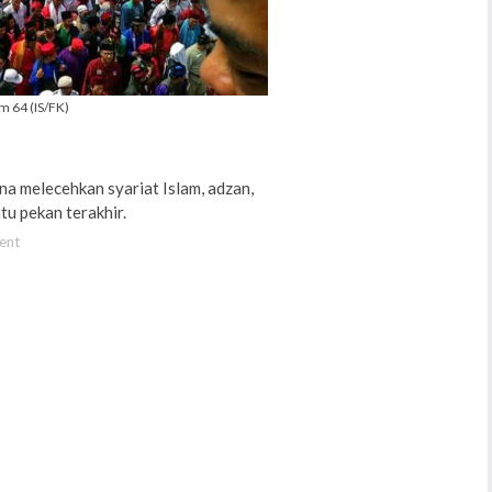
am 64 (IS/FK)
na melecehkan syariat Islam, adzan,
tu pekan terakhir.
ent