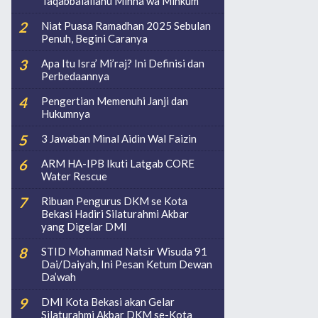
Taqabbalallahu Minna wa Minkum
Niat Puasa Ramadhan 2025 Sebulan
Penuh, Begini Caranya
Apa Itu Isra’ Mi’raj? Ini Definisi dan
Perbedaannya
Pengertian Memenuhi Janji dan
Hukumnya
3 Jawaban Minal Aidin Wal Faizin
ARM HA-IPB Ikuti Latgab CORE
Water Rescue
Ribuan Pengurus DKM se Kota
Bekasi Hadiri Silaturahmi Akbar
yang Digelar DMI
STID Mohammad Natsir Wisuda 91
Dai/Daiyah, Ini Pesan Ketum Dewan
Da’wah
DMI Kota Bekasi akan Gelar
Silaturahmi Akbar DKM se-Kota