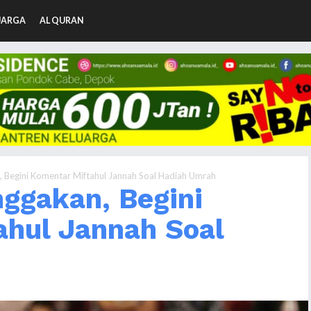
UARGA
AL QURAN
Begini Komentar Miftahul Jannah Soal Hadiah Umrah
gakan, Begini
ahul Jannah Soal