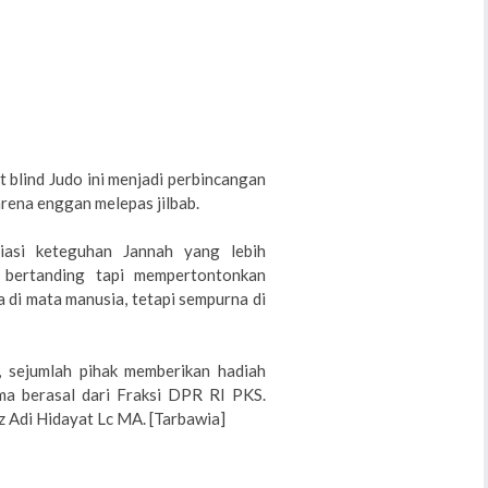
 blind Judo ini menjadi perbincangan
karena enggan melepas jilbab.
iasi keteguhan Jannah yang lebih
g bertanding tapi mempertontonkan
a di mata manusia, tetapi sempurna di
 sejumlah pihak memberikan hadiah
a berasal dari Fraksi DPR RI PKS.
z Adi Hidayat Lc MA. [Tarbawia]