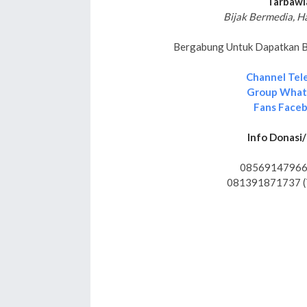
Tarbawi
Bijak Bermedia, H
Bergabung Untuk Dapatkan Be
Channel Tel
Group Wha
Fans Face
Info Donasi/
08569147966
081391871737 (