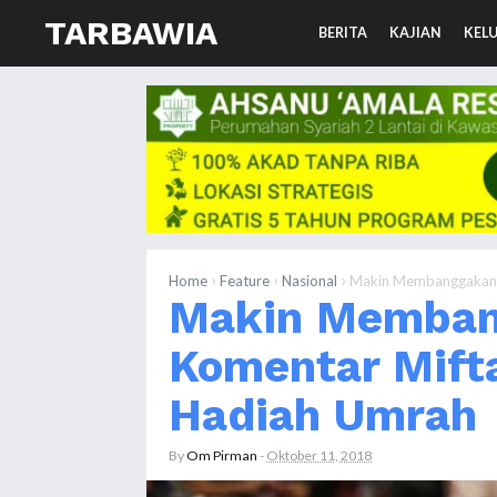
TARBAWIA
BERITA
KAJIAN
KEL
›
›
›
Home
Feature
Nasional
Makin Membanggakan, 
Makin Membang
Komentar Mift
Hadiah Umrah
By
Om Pirman
-
Oktober 11, 2018