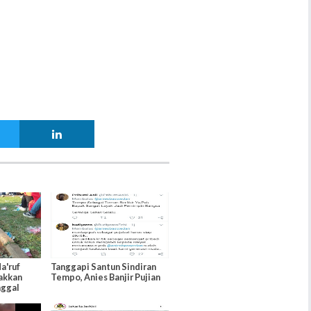
a'ruf
Tanggapi Santun Sindiran
akkan
Tempo, Anies Banjir Pujian
nggal