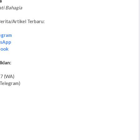
a
ati Bahagia
rita/Artikel Terbaru:
egram
tsApp
book
Iklan:
7 (WA)
Telegram)