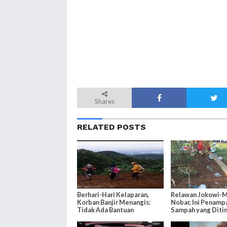
Shares
RELATED POSTS
Berhari-Hari Kelaparan,
Relawan Jokowi-M
Korban Banjir Menangis:
Nobar, Ini Penamp
Tidak Ada Bantuan
Sampah yang Diti