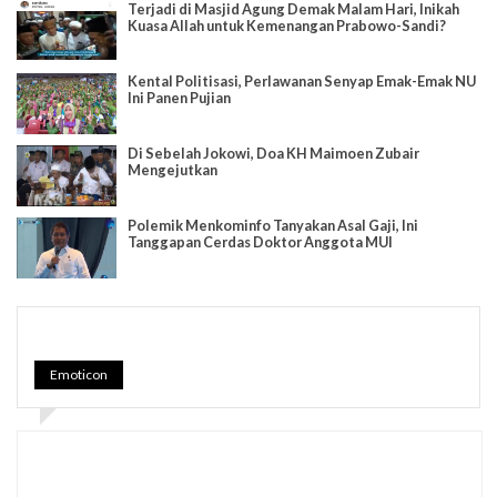
Terjadi di Masjid Agung Demak Malam Hari, Inikah
Kuasa Allah untuk Kemenangan Prabowo-Sandi?
Kental Politisasi, Perlawanan Senyap Emak-Emak NU
Ini Panen Pujian
Di Sebelah Jokowi, Doa KH Maimoen Zubair
Mengejutkan
Polemik Menkominfo Tanyakan Asal Gaji, Ini
Tanggapan Cerdas Doktor Anggota MUI
Emoticon