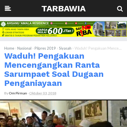
TARBAWIA
›
›
›
›
Home
Nasional
Pilpres 2019
Siyasah
Waduh! Pengakuan Mencengangkan Ranta Sarumpaet Soal Dugaan Penganiayaan
Waduh! Pengakuan
Mencengangkan Ranta
Sarumpaet Soal Dugaan
Penganiayaan
By
Om Pirman
-
Oktober 03, 2018