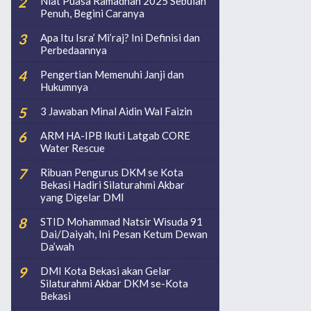
Niat Puasa Ramadhan 2025 Sebulan
Penuh, Begini Caranya
Apa Itu Isra’ Mi’raj? Ini Definisi dan
Perbedaannya
Pengertian Memenuhi Janji dan
Hukumnya
3 Jawaban Minal Aidin Wal Faizin
ARM HA-IPB Ikuti Latgab CORE
Water Rescue
Ribuan Pengurus DKM se Kota
Bekasi Hadiri Silaturahmi Akbar
yang Digelar DMI
STID Mohammad Natsir Wisuda 91
Dai/Daiyah, Ini Pesan Ketum Dewan
Da’wah
DMI Kota Bekasi akan Gelar
Silaturahmi Akbar DKM se-Kota
Bekasi