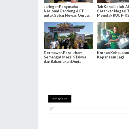
Jaringan Pengusaha
Tak Kenal Lelah, Al
Nasional Gandeng ACT
Cerahkan Negeri 
untuk Sebar Hewan Qurban
Menolak RUU P-K
ke Seluruh Indonesia
Dermawan Berqurban:
Korban Kebakaran
Semangat Meraih Takwa
Kepanasan Lagi
dan Bahagiakan Dunia
Emoticon