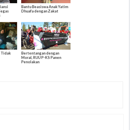
iansi
Bantu Beasiswa Anak Yatim
Tegas
Dhuafa dengan Zakat
S
 Tidak
Bertentangan dengan
Moral, RUU P-KS Panen
Penolakan