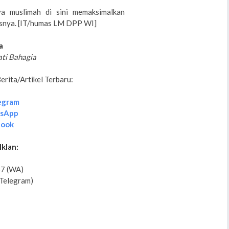
ya muslimah di sini memaksimalkan
asnya. [IT/humas LM DPP WI]
a
ati Bahagia
rita/Artikel Terbaru:
egram
tsApp
book
Iklan:
7 (WA)
Telegram)