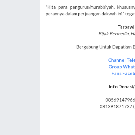
"Kita para pengurus/murabbiyah, khususn
perannya dalam perjuangan dakwah ini." teg
Tarbawi
Bijak Bermedia, H
Bergabung Untuk Dapatkan Be
Channel Tel
Group Wha
Fans Face
Info Donasi/
08569147966
081391871737 (