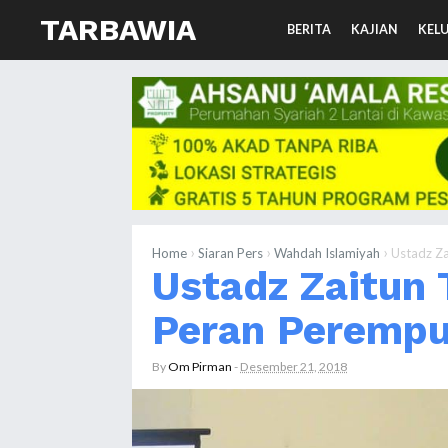
TARBAWIA
BERITA
KAJIAN
KEL
›
›
›
Home
Siaran Pers
Wahdah Islamiyah
Ustadz Z
Ustadz Zaitun
Peran Peremp
By
Om Pirman
-
Desember 21, 2018