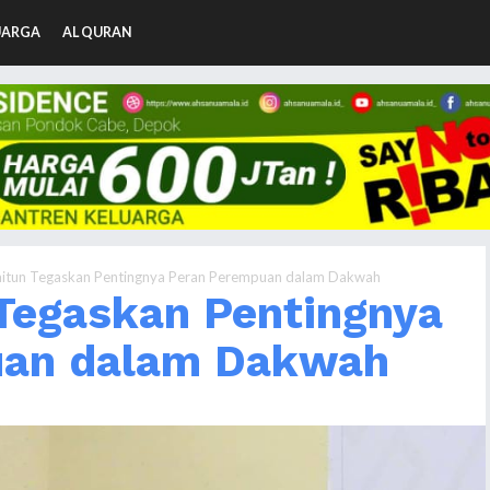
UARGA
AL QURAN
aitun Tegaskan Pentingnya Peran Perempuan dalam Dakwah
 Tegaskan Pentingnya
uan dalam Dakwah