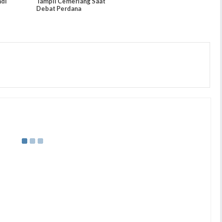
di
Tampil Cemerlang Saat
Debat Perdana