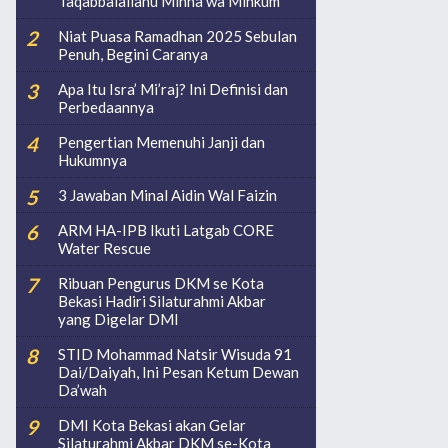
Taqabbalallahu Minna wa Minkum
Niat Puasa Ramadhan 2025 Sebulan
Penuh, Begini Caranya
Apa Itu Isra’ Mi’raj? Ini Definisi dan
Perbedaannya
Pengertian Memenuhi Janji dan
Hukumnya
3 Jawaban Minal Aidin Wal Faizin
ARM HA-IPB Ikuti Latgab CORE
Water Rescue
Ribuan Pengurus DKM se Kota
Bekasi Hadiri Silaturahmi Akbar
yang Digelar DMI
STID Mohammad Natsir Wisuda 91
Dai/Daiyah, Ini Pesan Ketum Dewan
Da’wah
DMI Kota Bekasi akan Gelar
Silaturahmi Akbar DKM se-Kota