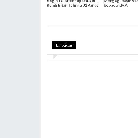
Angin, Dua Pendapat Rizal
Mengagumkan San
Ramli Bikin Telinga 01 Panas
kepada KMA
Emoticon