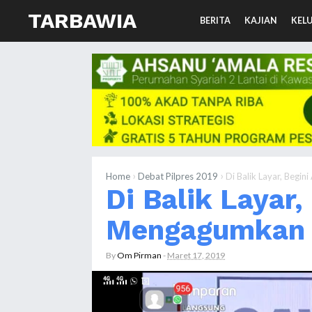
TARBAWIA
BERITA
KAJIAN
KEL
›
›
Home
Debat Pilpres 2019
Di Balik Layar, Beg
Di Balik Layar,
Mengagumkan 
By
Om Pirman
-
Maret 17, 2019