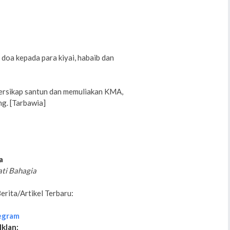
doa kepada para kiyai, habaib dan
bersikap santun dan memuliakan KMA,
ng. [Tarbawia]
a
ati Bahagia
rita/Artikel Terbaru:
egram
Iklan: