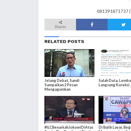
081391871737 (
Shares
RELATED POSTS
Jelang Debat, Sandi
Salah Data, Lemba
Sampaikan 2 Pesan
Langsung Koreksi
Mengagumkan
#ILCBenarkahJokowiDiAtas
Di Balik Layar, Beg