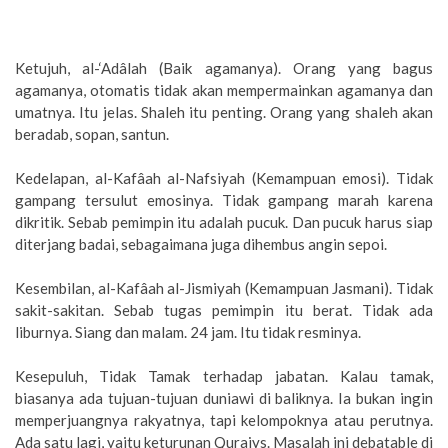
Ketujuh, al-‘Adâlah (Baik agamanya). Orang yang bagus
agamanya, otomatis tidak akan mempermainkan agamanya dan
umatnya. Itu jelas. Shaleh itu penting. Orang yang shaleh akan
beradab, sopan, santun.
Kedelapan, al-Kafâah al-Nafsiyah (Kemampuan emosi). Tidak
gampang tersulut emosinya. Tidak gampang marah karena
dikritik. Sebab pemimpin itu adalah pucuk. Dan pucuk harus siap
diterjang badai, sebagaimana juga dihembus angin sepoi.
Kesembilan, al-Kafâah al-Jismiyah (Kemampuan Jasmani). Tidak
sakit-sakitan. Sebab tugas pemimpin itu berat. Tidak ada
liburnya. Siang dan malam. 24 jam. Itu tidak resminya.
Kesepuluh, Tidak Tamak terhadap jabatan. Kalau tamak,
biasanya ada tujuan-tujuan duniawi di baliknya. Ia bukan ingin
memperjuangnya rakyatnya, tapi kelompoknya atau perutnya.
Ada satu lagi, yaitu keturunan Quraiys. Masalah ini debatable di