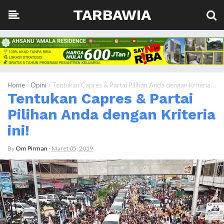
TARBAWIA
›
›
Home
Opini
Tentukan Capres & Partai Pilihan Anda dengan Kriteria ini!
Tentukan Capres & Partai
Pilihan Anda dengan Kriteria
ini!
By
Om Pirman
-
Maret 05, 2019