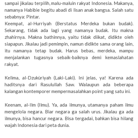
sampai jikalau terpilih, malu-maluin rakyat Indonesia. Makanya,
namanya Habibie begitu abadi di lisan anak bangsa. Salah satu
sebabnya: Pintar.
Keempat, al-Hurriyah (Berstatus Merdeka bukan budak).
Sekarang, tidak ada lagi yang namanya budak. Itu makna
zhahirnya. Makna bathinnya, yaitu tidak diikat, didikte oleh
siapapun. Jikalau jadi pemimpin, namun didikte sama orang lain,
itu namanya tetap budak. Harus bebas, merdeka, mampu
menjalankan tugasnya sebaik-baiknya demi kemaslahatan
rakyat.
Kelima, al-Dzukùriyah (Laki-Laki). Ini jelas, ya! Karena ada
haditsnya dari Rasulullah Saw. Walaupun ada beberapa
kalangan kontemporer mempermasalahkan point yang satu ini.
Keenam, al-Ilm (Ilmu). Ya, ada ilmunya, utamanya paham ilmu
mengelola negara. Biar negara ga salah urus. Jikalau ga ada
ilmunya, bisa hancur negara. Bisa tergadai, bahkan bisa hilang
wajah Indonesia dari peta dunia.