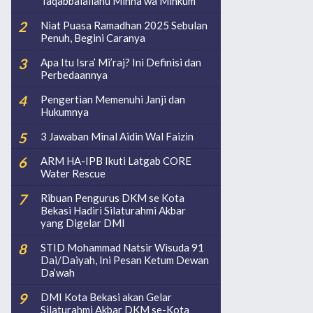
Taqabbalallahu Minna wa Minkum
Niat Puasa Ramadhan 2025 Sebulan
Penuh, Begini Caranya
Apa Itu Isra’ Mi’raj? Ini Definisi dan
Perbedaannya
Pengertian Memenuhi Janji dan
Hukumnya
3 Jawaban Minal Aidin Wal Faizin
ARM HA-IPB Ikuti Latgab CORE
Water Rescue
Ribuan Pengurus DKM se Kota
Bekasi Hadiri Silaturahmi Akbar
yang Digelar DMI
STID Mohammad Natsir Wisuda 91
Dai/Daiyah, Ini Pesan Ketum Dewan
Da’wah
DMI Kota Bekasi akan Gelar
Silaturahmi Akbar DKM se-Kota