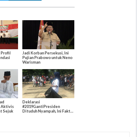
Profil
Jadi Korban Persekusi, Ini
ndasi
Pujian Prabowo untuk Neno
Warisman
ad
Deklarasi
Aktivis
#2019GantiPresiden
t Sejuk
Dituduh Nyampah, Ini Fakta
Telaknya