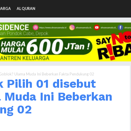
UARGA
AL QURAN
t Goblok? Ulama Muda Ini Beberkan Fakta Pendukung 02
 Pilih 01 disebut
 Muda Ini Beberkan
ng 02