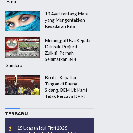
Haru
10 Ayat tentang Mata
yang Mengentakkan
Kesadaran Kita
Meninggal Usai Kepala
Ditusuk, Prajurit
Zulkifli Pernah
Selamatkan 344
Sandera
Berdiri Kepalkan
Tangan di Ruang
Sidang, BEM UI: Kami
Tidak Percaya DPR!
TERBARU
15 Ucapan Idul Fitri 2025