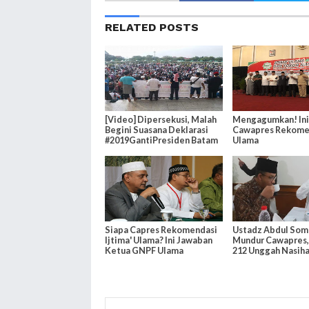
RELATED POSTS
[Video] Dipersekusi, Malah
Mengagumkan! Ini 
Begini Suasana Deklarasi
Cawapres Rekome
#2019GantiPresiden Batam
Ulama
Siapa Capres Rekomendasi
Ustadz Abdul Som
Ijtima' Ulama? Ini Jawaban
Mundur Cawapres, 
Ketua GNPF Ulama
212 Unggah Nasiha