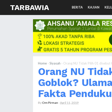
TARBAWIA
BERITA
KAJIAN
KEL
›
›
Home
Siyasah
Orang NU Tidak Pilih 01 disebu
Orang NU Tidak
Goblok? Ulama
Fakta Penduku
By
Om Pirman
-
April 11, 2019