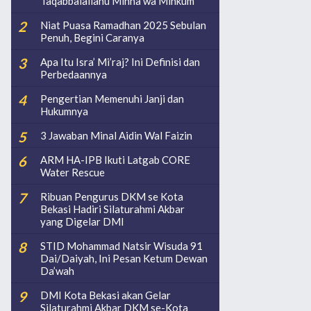
Taqabbalallahu Minna wa Minkum
Niat Puasa Ramadhan 2025 Sebulan
Penuh, Begini Caranya
Apa Itu Isra’ Mi’raj? Ini Definisi dan
Perbedaannya
Pengertian Memenuhi Janji dan
Hukumnya
3 Jawaban Minal Aidin Wal Faizin
ARM HA-IPB Ikuti Latgab CORE
Water Rescue
Ribuan Pengurus DKM se Kota
Bekasi Hadiri Silaturahmi Akbar
yang Digelar DMI
STID Mohammad Natsir Wisuda 91
Dai/Daiyah, Ini Pesan Ketum Dewan
Da’wah
DMI Kota Bekasi akan Gelar
Silaturahmi Akbar DKM se-Kota