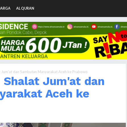
UARGA
AL QURAN
lat Jum'at dan Sambutan Masyarakat Aceh ke Prabowo
o Shalat Jum'at dan
arakat Aceh ke