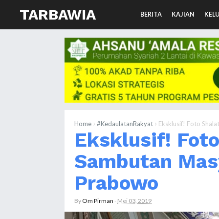
TARBAWIA
BERITA
KAJIAN
KEL
›
›
Home
#KedaulatanRakyat
Eksklusif! Foto Sha
Eksklusif! Fot
Sambutan Masy
Prabowo
By
Om Pirman
-
Mei 03, 2019