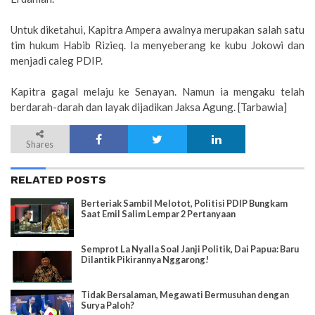
Untuk diketahui, Kapitra Ampera awalnya merupakan salah satu
tim hukum Habib Rizieq. Ia menyeberang ke kubu Jokowi dan
menjadi caleg PDIP.
Kapitra gagal melaju ke Senayan. Namun ia mengaku telah
berdarah-darah dan layak dijadikan Jaksa Agung. [Tarbawia]
Shares
RELATED POSTS
Berteriak Sambil Melotot, Politisi PDIP Bungkam
Saat Emil Salim Lempar 2 Pertanyaan
Semprot La Nyalla Soal Janji Politik, Dai Papua: Baru
Dilantik Pikirannya Nggarong!
Tidak Bersalaman, Megawati Bermusuhan dengan
Surya Paloh?