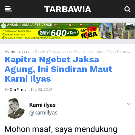
TARBAWIA
›
›
Home
Siyasah
Kapitra Ngebet Jaksa Agung, Ini Sindiran Maut Karni Ilyas
Kapitra Ngebet Jaksa
Agung, Ini Sindiran Maut
Karni Ilyas
By
Om Pirman
-
Mei 02, 2019