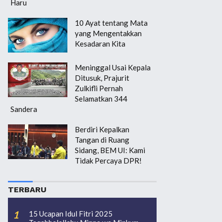
Haru
10 Ayat tentang Mata
yang Mengentakkan
Kesadaran Kita
Meninggal Usai Kepala
Ditusuk, Prajurit
Zulkifli Pernah
Selamatkan 344
Sandera
Berdiri Kepalkan
Tangan di Ruang
Sidang, BEM UI: Kami
Tidak Percaya DPR!
TERBARU
15 Ucapan Idul Fitri 2025