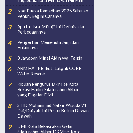
Taqabbalallahu Minna wa Minkum
Niat Puasa Ramadhan 2025 Sebulan
Penuh, Begini Caranya
Apa Itu Isra’ Mi’raj? Ini Definisi dan
Perbedaannya
Pengertian Memenuhi Janji dan
Hukumnya
3 Jawaban Minal Aidin Wal Faizin
ARM HA-IPB Ikuti Latgab CORE
Water Rescue
Ribuan Pengurus DKM se Kota
Bekasi Hadiri Silaturahmi Akbar
yang Digelar DMI
STID Mohammad Natsir Wisuda 91
Dai/Daiyah, Ini Pesan Ketum Dewan
Da’wah
DMI Kota Bekasi akan Gelar
Silaturahmi Akbar DKM se-Kota