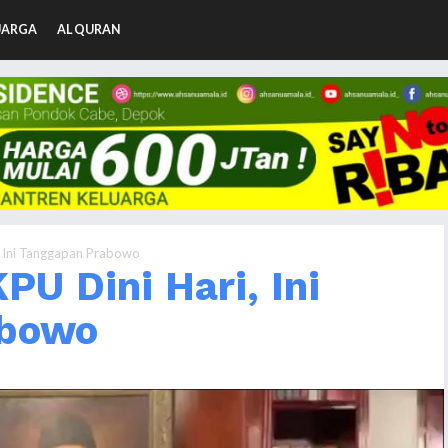
UARGA
AL QURAN
 Ini Tanggapan Prabowo
U Dini Hari, Ini
abowo