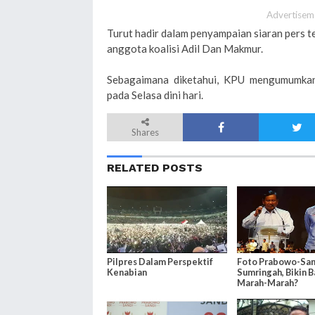
Advertisem
Turut hadir dalam penyampaian siaran pers 
anggota koalisi Adil Dan Makmur.
Sebagaimana diketahui, KPU mengumumkan h
pada Selasa dini hari.
Shares
RELATED POSTS
Pilpres Dalam Perspektif
Foto Prabowo-San
Kenabian
Sumringah, Bikin 
Marah-Marah?