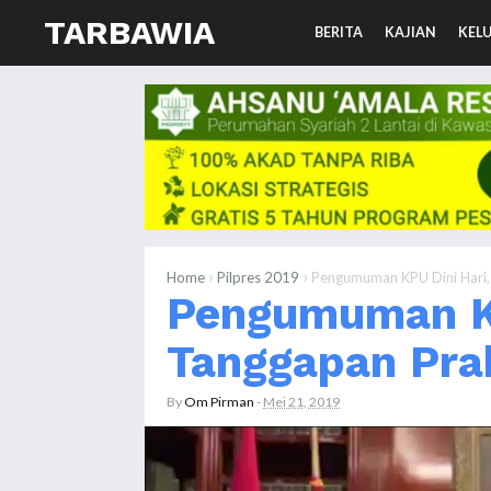
TARBAWIA
BERITA
KAJIAN
KEL
›
›
Home
Pilpres 2019
Pengumuman KPU Dini Hari,
Pengumuman KP
Tanggapan Pr
By
Om Pirman
-
Mei 21, 2019