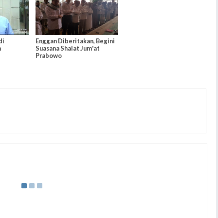
di
Enggan Diberitakan, Begini
n
Suasana Shalat Jum'at
Prabowo