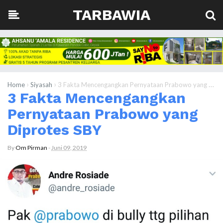
TARBAWIA
›
›
Home
Siyasah
3 Fakta Mencengangkan Pernyataan Prabowo yang Diprotes SBY
3 Fakta Mencengangkan
Pernyataan Prabowo yang
Diprotes SBY
By
Om Pirman
-
Juni 09, 2019