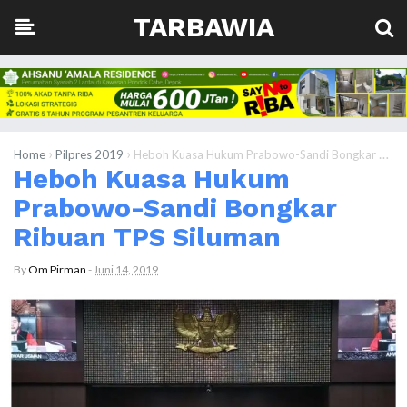
TARBAWIA
›
›
Home
Pilpres 2019
Heboh Kuasa Hukum Prabowo-Sandi Bongkar Ribuan TPS Siluman
Heboh Kuasa Hukum
Prabowo-Sandi Bongkar
Ribuan TPS Siluman
By
Om Pirman
-
Juni 14, 2019