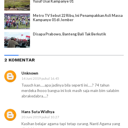
Yusuf Usai Kampanye 01
Metro TV Sebut 22 Ribu, Ini Penampakkan Asli Massa
Kampanye 01 di Jember
Disapa Prabowo, Banteng Bali Tak Berkutik
2 KOMENTAR
Unknown
14 Juni 2019 pukul 16.45
Tuuuch kan.....apa jadinya bila seperti ini.....? 74 tahun
merdeka lhooo bangsa ini kok masih saja main bim salabim
abrakedabra....?
Hans Suta Widhya
20 Juni 2019 pukul 10.27
Kasihan belajar agama tapi tetap curang. Nanti Agama yang