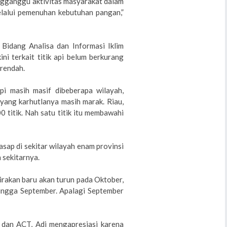
ngganggu aktivitas masyarakat dalam
elalui pemenuhan kebutuhan pangan,”
idang Analisa dan Informasi Iklim
ni terkait titik api belum berkurang
 rendah.
pi masih masif dibeberapa wilayah,
 yang karhutlanya masih marak. Riau,
0 titik. Nah satu titik itu membawahi
asap di sekitar wilayah enam provinsi
 sekitarnya.
rakan baru akan turun pada Oktober,
hingga September. Apalagi September
 dan ACT, Adi mengapresiasi karena