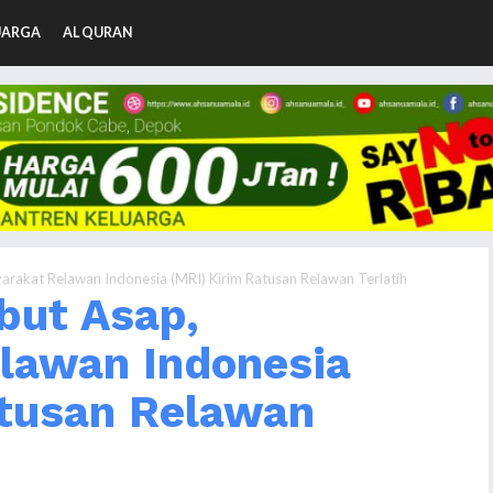
UARGA
AL QURAN
arakat Relawan Indonesia (MRI) Kirim Ratusan Relawan Terlatih
but Asap,
lawan Indonesia
atusan Relawan