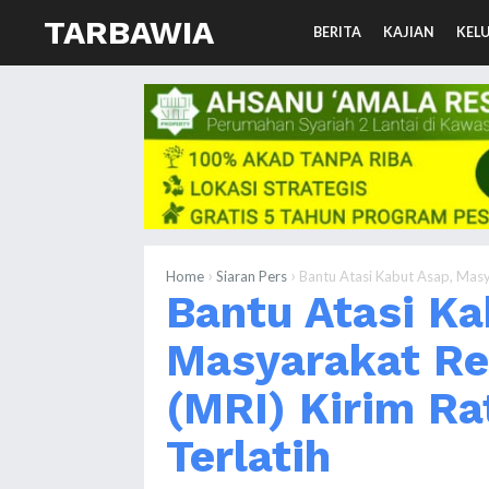
TARBAWIA
BERITA
KAJIAN
KEL
›
›
Home
Siaran Pers
Bantu Atasi Kabut Asap, Masy
Bantu Atasi Ka
Masyarakat Re
(MRI) Kirim R
Terlatih