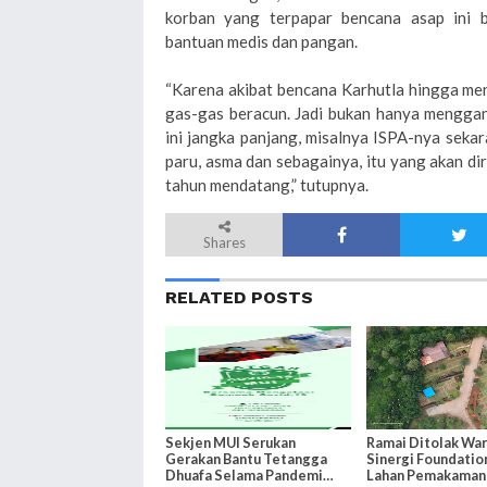
korban yang terpapar bencana asap ini 
bantuan medis dan pangan.
“Karena akibat bencana Karhutla hingga men
gas-gas beracun. Jadi bukan hanya menggan
ini jangka panjang, misalnya ISPA-nya seka
paru, asma dan sebagainya, itu yang akan d
tahun mendatang,” tutupnya.
Shares
RELATED POSTS
Sekjen MUI Serukan
Ramai Ditolak War
Gerakan Bantu Tetangga
Sinergi Foundatio
Dhuafa Selama Pandemi
Lahan Pemakaman 