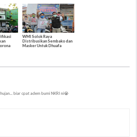
ovid-19
Tim Medis
fikasi
WMI Solok Raya
kan
Distribusikan Sembako dan
Corona
Masker Untuk Dhuafa
hujan... biar cpat adem bumi NKRI ni😭