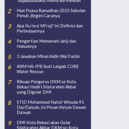
Taqabbalallahu Minna wa Minkum
Niat Puasa Ramadhan 2025 Sebulan
Penuh, Begini Caranya
Apa Itu Isra’ Mi’raj? Ini Definisi dan
Perbedaannya
Pengertian Memenuhi Janji dan
Hukumnya
3 Jawaban Minal Aidin Wal Faizin
ARM HA-IPB Ikuti Latgab CORE
Water Rescue
Ribuan Pengurus DKM se Kota
Bekasi Hadiri Silaturahmi Akbar
yang Digelar DMI
STID Mohammad Natsir Wisuda 91
Dai/Daiyah, Ini Pesan Ketum Dewan
Da’wah
DMI Kota Bekasi akan Gelar
Silaturahmi Akbar DKM se-Kota