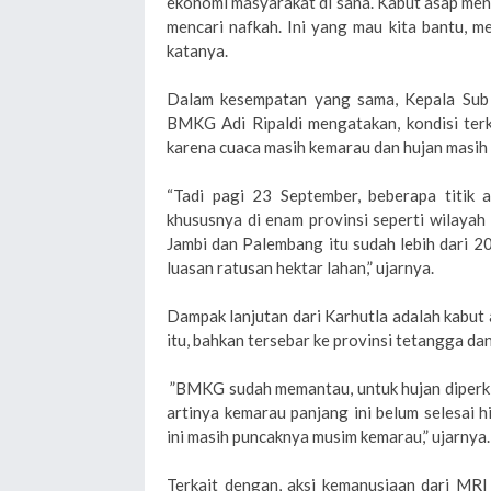
ekonomi masyarakat di sana. Kabut asap me
mencari nafkah. Ini yang mau kita bantu, m
katanya.
Dalam kesempatan yang sama, Kepala Sub B
BMKG Adi Ripaldi mengatakan, kondisi terki
karena cuaca masih kemarau dan hujan masih
“Tadi pagi 23 September, beberapa titik a
khususnya di enam provinsi seperti wilayah
Jambi dan Palembang itu sudah lebih dari 20
luasan ratusan hektar lahan,” ujarnya.
Dampak lanjutan dari Karhutla adalah kabut 
itu, bahkan tersebar ke provinsi tetangga dan
”BMKG sudah memantau, untuk hujan diperki
artinya kemarau panjang ini belum selesai 
ini masih puncaknya musim kemarau,” ujarnya.
Terkait dengan, aksi kemanusiaan dari MRI