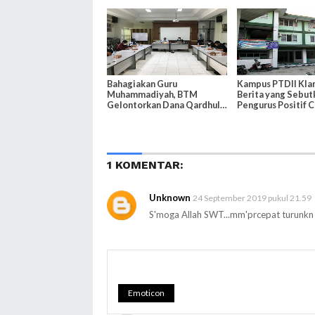
Covid-19
Jenazah Korban C
Bahagiakan Guru
Kampus PTDII Klari
Muhammadiyah, BTM
Berita yang Sebut
Gelontorkan Dana Qardhul
Pengurus Positif 
Hasan
1 KOMENTAR:
Unknown
24 September 2019 pukul 21.59
S'moga Allah SWT...mm'prcepat turunkn 
Emoticon