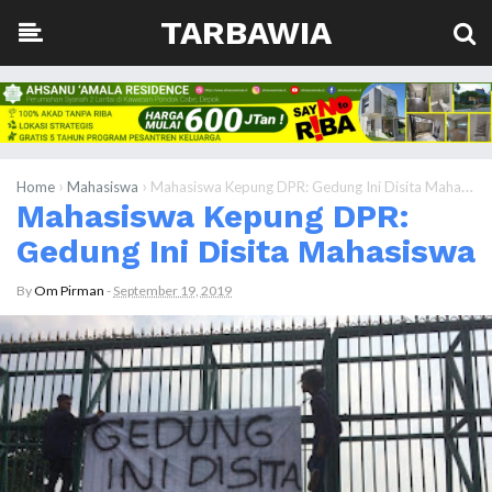
TARBAWIA
›
›
Home
Mahasiswa
Mahasiswa Kepung DPR: Gedung Ini Disita Mahasiswa
Mahasiswa Kepung DPR:
Gedung Ini Disita Mahasiswa
By
Om Pirman
-
September 19, 2019