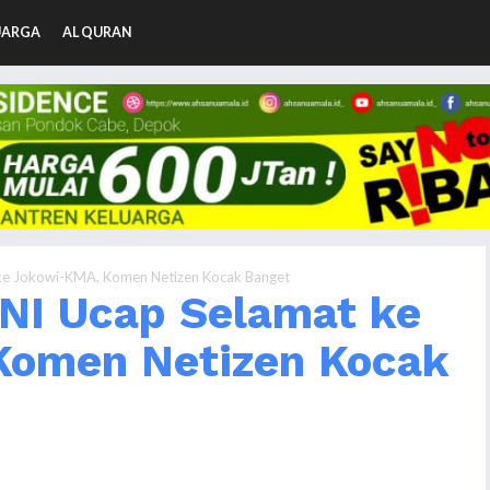
UARGA
AL QURAN
ke Jokowi-KMA, Komen Netizen Kocak Banget
NI Ucap Selamat ke
Komen Netizen Kocak