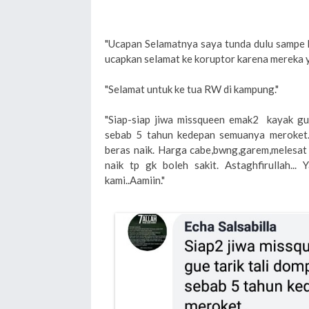
"Ucapan Selamatnya saya tunda dulu sampe k
ucapkan selamat ke koruptor karena mereka 
"Selamat untuk ke tua RW di kampung."
"Siap-siap jiwa missqueen emak2 kayak gu
sebab 5 tahun kedepan semuanya meroket.. 
beras naik. Harga cabe,bwng,garem,melesat 
naik tp gk boleh sakit. Astaghfirullah...
kami..Aamiin."