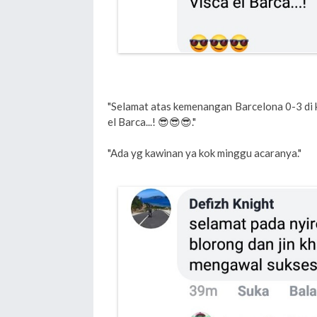
"Selamat atas kemenangan Barcelona 0-3 di 
el Barca...! 😎😎😎."
"Ada yg kawinan ya kok minggu acaranya."