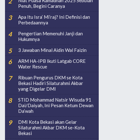
Niat Puasa Ramadhan 2025 Sebulan
Penuh, Begini Caranya
Apa Itu Isra’ Mi’raj? Ini Definisi dan
Perbedaannya
Pengertian Memenuhi Janji dan
Hukumnya
3 Jawaban Minal Aidin Wal Faizin
ARM HA-IPB Ikuti Latgab CORE
Water Rescue
Ribuan Pengurus DKM se Kota
Bekasi Hadiri Silaturahmi Akbar
yang Digelar DMI
STID Mohammad Natsir Wisuda 91
Dai/Daiyah, Ini Pesan Ketum Dewan
Da’wah
DMI Kota Bekasi akan Gelar
Silaturahmi Akbar DKM se-Kota
Bekasi