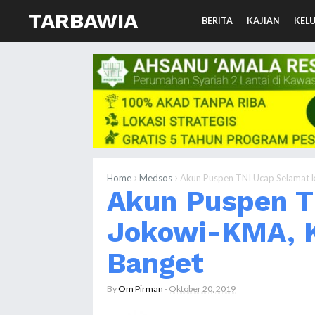
TARBAWIA
BERITA
KAJIAN
KEL
›
›
Home
Medsos
Akun Puspen TNI Ucap Selamat 
Akun Puspen T
Jokowi-KMA, 
Banget
By
Om Pirman
-
Oktober 20, 2019