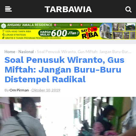
TARBAWIA
›
›
Home
Nasional
Soal Penusuk Wiranto, Gus Miftah: Jangan Buru-Buru Distempel Radikal
Soal Penusuk Wiranto, Gus
Miftah: Jangan Buru-Buru
Distempel Radikal
By
Om Pirman
-
Oktober 10, 2019