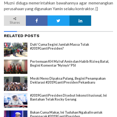
Muzni diduga memerintahkan bawahannya agar memenangkan
perusahaan yang digunakan Yamin selaku kontraktor. []
Shares
RELATED POSTS
Duh! Cuma Segini Jumlah Massa Tolak
#2019GantiPresiden?
Pertemuan KH Ma'ruf Amin dan Habib Rizieq Batal,
Begini Komentar 'Nyinyir' PSI
Meski Neno Dipaksa Pulang, Begini Penampakan
Deklarasi #2019GantiPresiden Pekanbaru
#2019GantiPresiden Disebut Inkonstitusional, Ini
Bantahan Telak Rocky Gerung
Bukan Cuma Makar, Ini Tuduhan Ngabalin untuk
Penggerak #2019GantiPresiden