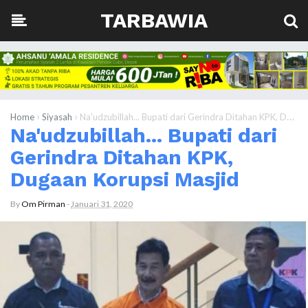
TARBAWIA
›
›
Home
Siyasah
Na'udzubillah... Bupati dari Gerindra Ditahan KPK, Dugaan Korupsi Masjid
Na'udzubillah... Bupati dari
Gerindra Ditahan KPK,
Dugaan Korupsi Masjid
By
Om Pirman
-
Januari 31, 2020