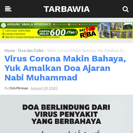
TARBAWIA
›
›
Home
Doa dan Dzikir
Virus Corona Makin Bahaya, Yuk Amalkan Doa Ajaran Nabi Muhammad
Virus Corona Makin Bahaya,
Yuk Amalkan Doa Ajaran
Nabi Muhammad
By
Om Pirman
-
Januari 28, 2020