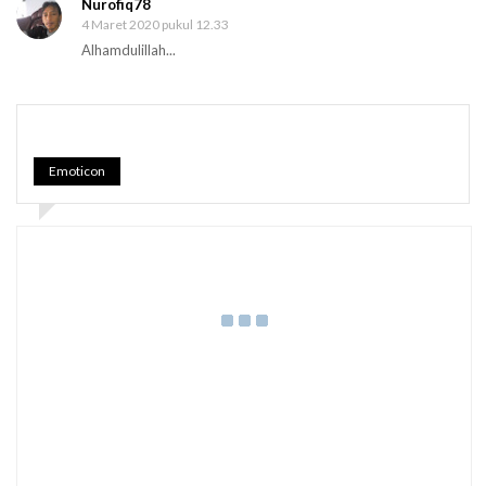
Nurofiq78
4 Maret 2020 pukul 12.33
Alhamdulillah...
Emoticon