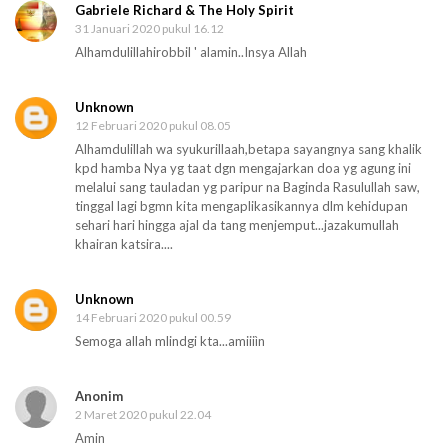
Gabriele Richard & The Holy Spirit
31 Januari 2020 pukul 16.12
Alhamdulillahirobbil ' alamin..Insya Allah
Unknown
12 Februari 2020 pukul 08.05
Alhamdulillah wa syukurillaah,betapa sayangnya sang khalik
kpd hamba Nya yg taat dgn mengajarkan doa yg agung ini
melalui sang tauladan yg paripur na Baginda Rasulullah saw,
tinggal lagi bgmn kita mengaplikasikannya dlm kehidupan
sehari hari hingga ajal da tang menjemput...jazakumullah
khairan katsira....
Unknown
14 Februari 2020 pukul 00.59
Semoga allah mlindgi kta...amiiiìn
Anonim
2 Maret 2020 pukul 22.04
Amin