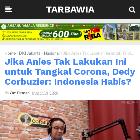
TARBAWIA
›
›
›
Home
DKI Jakarta
Nasional
Jika Anies Tak Lakukan Ini untuk Tangkal Corona, Dedy Corbuzier: Indonesia Habis?
Jika Anies Tak Lakukan Ini
untuk Tangkal Corona, Dedy
Corbuzier: Indonesia Habis?
By
Om Pirman
-
Maret 28, 2020