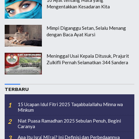
10 Ayat tentang Mata yang
Mengentakkan Kesadaran Kita
Mimpi Diganggu Setan, Selalu Menang
dengan Baca Ayat Kursi
Meninggal Usai Kepala Ditusuk, Prajurit
Zulkifli Pernah Selamatkan 344 Sandera
TERBARU
15 Ucapan Idul Fitri 2025 Taqabbalallahu Minna wa
Minkum
Niat Puasa Ramadhan 2025 Sebulan Penuh, Begini
Caranya
Apa Itu Isra’ Mi’raj? Ini Definisi dan Perbedaannya