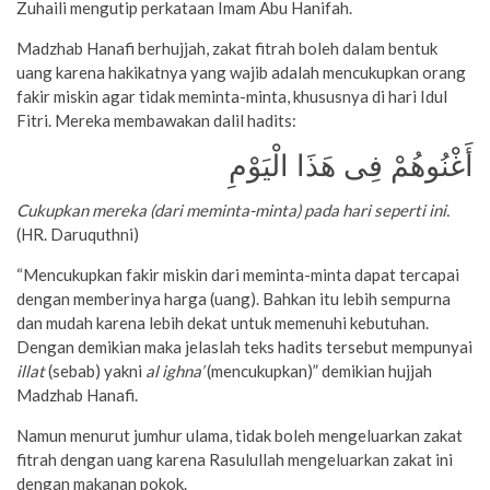
Zuhaili mengutip perkataan Imam Abu Hanifah.
Madzhab Hanafi berhujjah, zakat fitrah boleh dalam bentuk
uang karena hakikatnya yang wajib adalah mencukupkan orang
fakir miskin agar tidak meminta-minta, khususnya di hari Idul
Fitri. Mereka membawakan dalil hadits:
أَغْنُوهُمْ فِى هَذَا الْيَوْمِ
Cukupkan mereka (dari meminta-minta) pada hari seperti ini.
(HR. Daruquthni)
“Mencukupkan fakir miskin dari meminta-minta dapat tercapai
dengan memberinya harga (uang). Bahkan itu lebih sempurna
dan mudah karena lebih dekat untuk memenuhi kebutuhan.
Dengan demikian maka jelaslah teks hadits tersebut mempunyai
illat
(sebab) yakni
al ighna’
(mencukupkan)” demikian hujjah
Madzhab Hanafi.
Namun menurut jumhur ulama, tidak boleh mengeluarkan zakat
fitrah dengan uang karena Rasulullah mengeluarkan zakat ini
dengan makanan pokok.