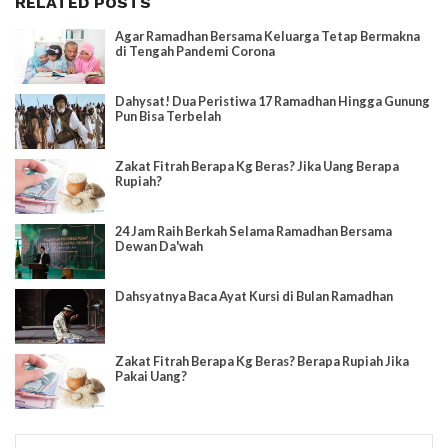
RELATED POSTS
Agar Ramadhan Bersama Keluarga Tetap Bermakna
di Tengah Pandemi Corona
Dahysat! Dua Peristiwa 17 Ramadhan Hingga Gunung
Pun Bisa Terbelah
Zakat Fitrah Berapa Kg Beras? Jika Uang Berapa
Rupiah?
24 Jam Raih Berkah Selama Ramadhan Bersama
Dewan Da'wah
Dahsyatnya Baca Ayat Kursi di Bulan Ramadhan
Zakat Fitrah Berapa Kg Beras? Berapa Rupiah Jika
Pakai Uang?