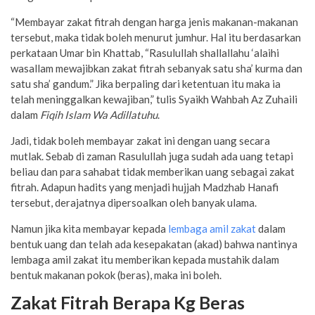
“Membayar zakat fitrah dengan harga jenis makanan-makanan
tersebut, maka tidak boleh menurut jumhur. Hal itu berdasarkan
perkataan Umar bin Khattab, “Rasulullah shallallahu ‘alaihi
wasallam mewajibkan zakat fitrah sebanyak satu sha’ kurma dan
satu sha’ gandum.” Jika berpaling dari ketentuan itu maka ia
telah meninggalkan kewajiban,” tulis Syaikh Wahbah Az Zuhaili
dalam
Fiqih Islam Wa Adillatuhu
.
Jadi, tidak boleh membayar zakat ini dengan uang secara
mutlak. Sebab di zaman Rasulullah juga sudah ada uang tetapi
beliau dan para sahabat tidak memberikan uang sebagai zakat
fitrah. Adapun hadits yang menjadi hujjah Madzhab Hanafi
tersebut, derajatnya dipersoalkan oleh banyak ulama.
Namun jika kita membayar kepada
lembaga amil zakat
dalam
bentuk uang dan telah ada kesepakatan (akad) bahwa nantinya
lembaga amil zakat itu memberikan kepada mustahik dalam
bentuk makanan pokok (beras), maka ini boleh.
Zakat Fitrah Berapa Kg Beras