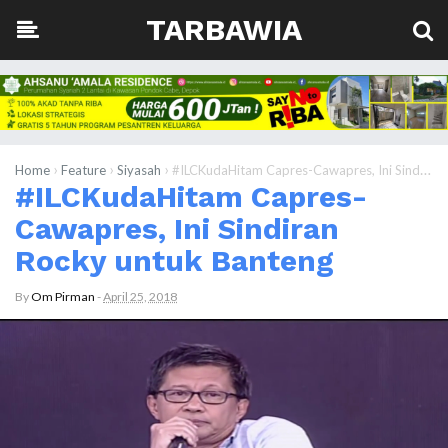
TARBAWIA
›
›
›
Home
Feature
Siyasah
#ILCKudaHitam Capres-Cawapres, Ini Sindiran Rocky untuk Banteng
#ILCKudaHitam Capres-
Cawapres, Ini Sindiran
Rocky untuk Banteng
By
Om Pirman
-
April 25, 2018