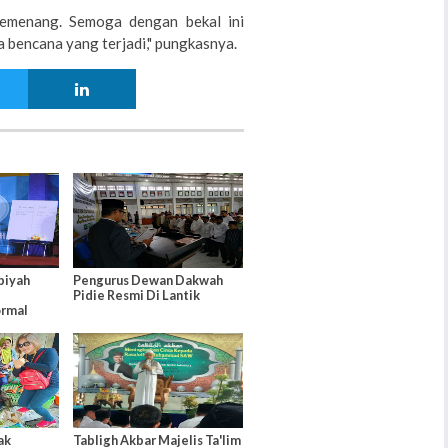
pemenang. Semoga dengan bekal ini
 bencana yang terjadi," pungkasnya.
biyah
Pengurus Dewan Dakwah
Pidie Resmi Di Lantik
ormal
ak
Tabligh Akbar Majelis Ta'lim