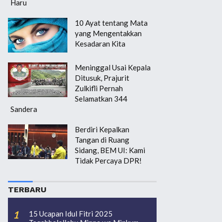
Haru
10 Ayat tentang Mata
yang Mengentakkan
Kesadaran Kita
Meninggal Usai Kepala
Ditusuk, Prajurit
Zulkifli Pernah
Selamatkan 344
Sandera
Berdiri Kepalkan
Tangan di Ruang
Sidang, BEM UI: Kami
Tidak Percaya DPR!
TERBARU
15 Ucapan Idul Fitri 2025