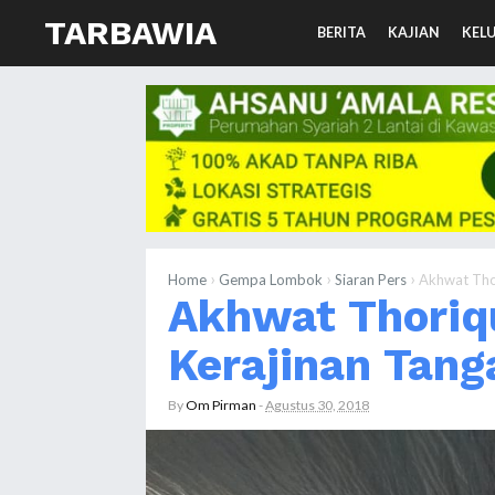
TARBAWIA
BERITA
KAJIAN
KEL
›
›
›
Home
Gempa Lombok
Siaran Pers
Akhwat Thor
Akhwat Thoriqu
Kerajinan Tang
By
Om Pirman
-
Agustus 30, 2018