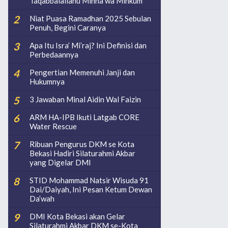
Taqabbalallahu Minna wa Minkum
Niat Puasa Ramadhan 2025 Sebulan
Penuh, Begini Caranya
Apa Itu Isra’ Mi’raj? Ini Definisi dan
Perbedaannya
Pengertian Memenuhi Janji dan
Hukumnya
3 Jawaban Minal Aidin Wal Faizin
ARM HA-IPB Ikuti Latgab CORE
Water Rescue
Ribuan Pengurus DKM se Kota
Bekasi Hadiri Silaturahmi Akbar
yang Digelar DMI
STID Mohammad Natsir Wisuda 91
Dai/Daiyah, Ini Pesan Ketum Dewan
Da’wah
DMI Kota Bekasi akan Gelar
Silaturahmi Akbar DKM se-Kota