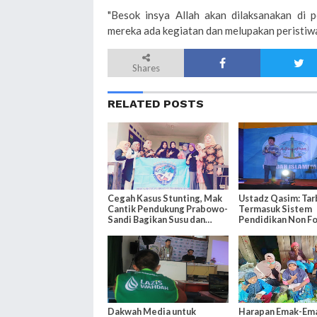
"Besok insya Allah akan dilaksanakan di 
mereka ada kegiatan dan melupakan peristiwa
Shares
RELATED POSTS
Cegah Kasus Stunting, Mak
Ustadz Qasim: Tar
Cantik Pendukung Prabowo-
Termasuk Sistem
Sandi Bagikan Susu dan
Pendidikan Non F
Makanan
Dakwah Media untuk
Harapan Emak-Em