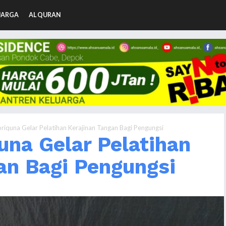
UARGA
AL QURAN
iquna Gelar Pelatihan Kerajinan Tangan Bagi Pengungsi
na Gelar Pelatihan
an Bagi Pengungsi