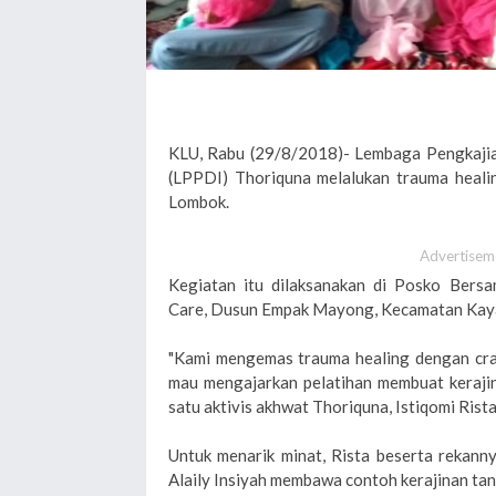
KLU, Rabu (29/8/2018)- Lembaga Pengkaj
(LPPDI) Thoriquna melalukan trauma heali
Lombok.
Advertisem
Kegiatan itu dilaksanakan di Posko Ber
Care, Dusun Empak Mayong, Kecamatan Kay
"Kami mengemas trauma healing dengan craf
mau mengajarkan pelatihan membuat kerajina
satu aktivis akhwat Thoriquna, Istiqomi Ris
Untuk menarik minat, Rista beserta rekann
Alaily Insiyah membawa contoh kerajinan tan