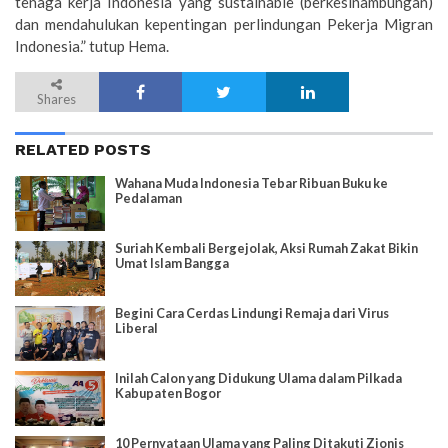
tenaga kerja Indonesia yang sustainable (berkesinambungan)
dan mendahulukan kepentingan perlindungan Pekerja Migran
Indonesia.” tutup Hema.
Shares
RELATED POSTS
Wahana Muda Indonesia Tebar Ribuan Buku ke
Pedalaman
Suriah Kembali Bergejolak, Aksi Rumah Zakat Bikin
Umat Islam Bangga
Begini Cara Cerdas Lindungi Remaja dari Virus
Liberal
Inilah Calon yang Didukung Ulama dalam Pilkada
Kabupaten Bogor
10 Pernyataan Ulama yang Paling Ditakuti Zionis