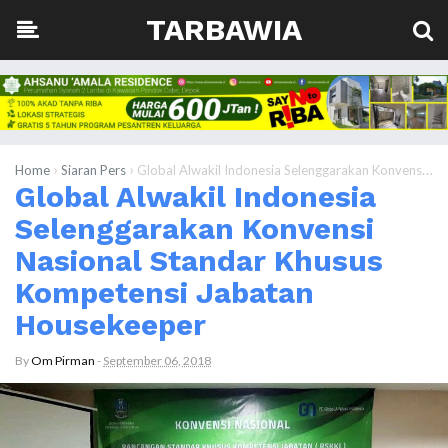
TARBAWIA
›
›
Home
Siaran Pers
Global Alwakil Indonesia Selenggarakan Konvensi Nasional Standar Khusus Kompetensi Jabatan Housekeeper
Global Alwakil Indonesia
Selenggarakan Konvensi
Nasional Standar Khusus
Kompetensi Jabatan
Housekeeper
By
Om Pirman
-
September 06, 2018