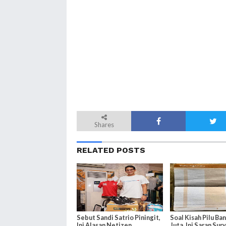
Shares
RELATED POSTS
Sebut Sandi Satrio Piningit,
Soal Kisah Pilu Ba
Ini Alasan Netizen
Juta, Ini Saran Sur