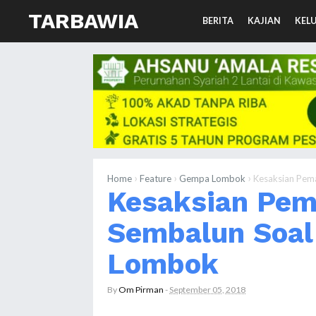
TARBAWIA
BERITA
KAJIAN
KEL
›
›
›
Home
Feature
Gempa Lombok
Kesaksian Pem
Kesaksian Pem
Sembalun Soa
Lombok
By
Om Pirman
-
September 05, 2018