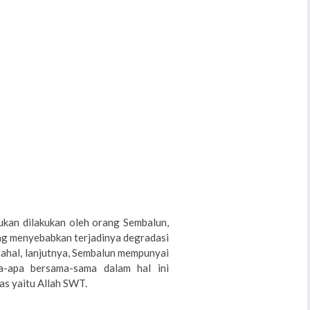
ukan dilakukan oleh orang Sembalun,
ng menyebabkan terjadinya degradasi
adahal, lanjutnya, Sembalun mempunyai
a-apa bersama-sama dalam hal ini
s yaitu Allah SWT.