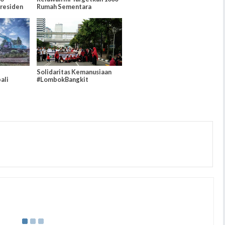
residen
Rumah Sementara
Solidaritas Kemanusiaan
ali
#LombokBangkit