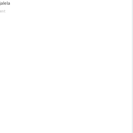
alela
ent