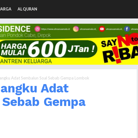
UARGA
AL QURAN
angku Adat Sembalun Soal Sebab Gempa Lombok
angku Adat
l Sebab Gempa