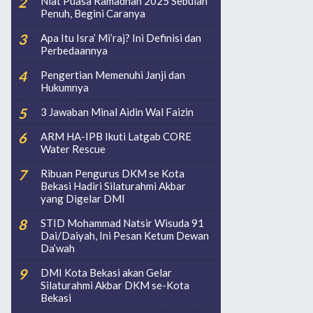
Niat Puasa Ramadhan 2025 Sebulan
Penuh, Begini Caranya
Apa Itu Isra’ Mi’raj? Ini Definisi dan
Perbedaannya
Pengertian Memenuhi Janji dan
Hukumnya
3 Jawaban Minal Aidin Wal Faizin
ARM HA-IPB Ikuti Latgab CORE
Water Rescue
Ribuan Pengurus DKM se Kota
Bekasi Hadiri Silaturahmi Akbar
yang Digelar DMI
STID Mohammad Natsir Wisuda 91
Dai/Daiyah, Ini Pesan Ketum Dewan
Da’wah
DMI Kota Bekasi akan Gelar
Silaturahmi Akbar DKM se-Kota
Bekasi