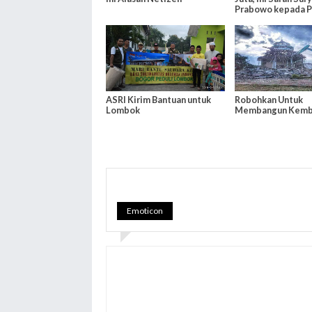
Prabowo kepada P
ASRI Kirim Bantuan untuk
Robohkan Untuk
Lombok
Membangun Kemb
Emoticon