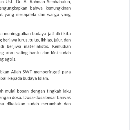
n Ust. Dr. A. Rahman Sembahulun,
ngungkapkan bahwa kemungkinan
at yang merajalela dan warga yang
ai meninggalkan budaya jati diri kita
rjiwa lurus, tulus, ikhlas, jujur, dan
i berjiwa materialistis. Kemudian
g atau saling bantu dan kini sudah
ng egois.
abkan Allah SWT memperingati para
ali kepada budaya Islam.
h mulai bosan dengan tingkah laku
dengan dosa. Dosa-dosa besar banyak
isa dikatakan sudah merambah dan