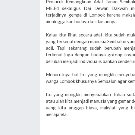
Pemucuk Kemangkuan Adat Tanaq Sembalu
ME.Ed sekaligus Dai Dewan Dakwah me
terjadinya gempa di Lombok karena maksi
meninggalkan budaya keislamannya.
Kalau kita lihat secara adat, kita sudah mul
yang terkenal dengan manusia Sembalun yang be
adil. Tapi sekarang sudah berubah menjad
terkenal juga dengan budaya gotong royon
berubah menjadi individualis bahkan cenderu
Menurutnya hal itu yang mungkin menyeb
warga Lombok khususnya Sembalun agar kemb
Itu yang mungkin menyebabkan Tuhan suda
atau ulah kita menjadi manusia yang gemar 
yang kita anggap biasa, maksiat yang b
merajalela.