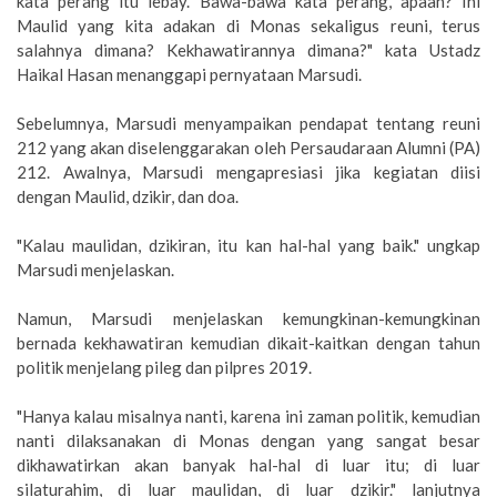
kata perang itu lebay. Bawa-bawa kata perang, apaan? Ini
Maulid yang kita adakan di Monas sekaligus reuni, terus
salahnya dimana? Kekhawatirannya dimana?" kata Ustadz
Haikal Hasan menanggapi pernyataan Marsudi.
Sebelumnya, Marsudi menyampaikan pendapat tentang reuni
212 yang akan diselenggarakan oleh Persaudaraan Alumni (PA)
212. Awalnya, Marsudi mengapresiasi jika kegiatan diisi
dengan Maulid, dzikir, dan doa.
"Kalau maulidan, dzikiran, itu kan hal-hal yang baik." ungkap
Marsudi menjelaskan.
Namun, Marsudi menjelaskan kemungkinan-kemungkinan
bernada kekhawatiran kemudian dikait-kaitkan dengan tahun
politik menjelang pileg dan pilpres 2019.
"Hanya kalau misalnya nanti, karena ini zaman politik, kemudian
nanti dilaksanakan di Monas dengan yang sangat besar
dikhawatirkan akan banyak hal-hal di luar itu; di luar
silaturahim, di luar maulidan, di luar dzikir." lanjutnya