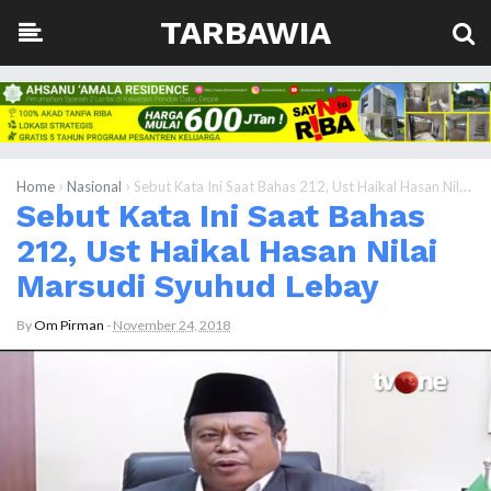
TARBAWIA
›
›
Home
Nasional
Sebut Kata Ini Saat Bahas 212, Ust Haikal Hasan Nilai Marsudi Syuhud Lebay
Sebut Kata Ini Saat Bahas
212, Ust Haikal Hasan Nilai
Marsudi Syuhud Lebay
By
Om Pirman
-
November 24, 2018