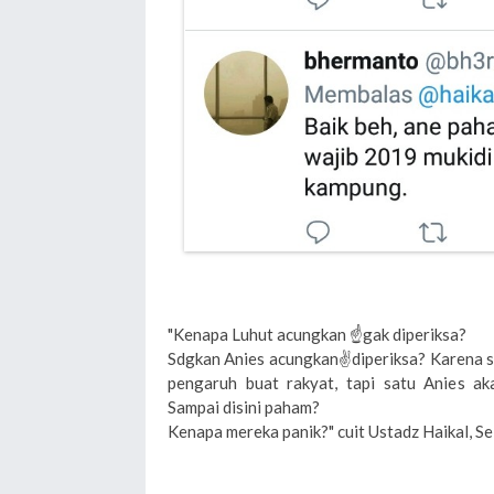
"Kenapa Luhut acungkan ☝️gak diperiksa?
Sdgkan Anies acungkan✌diperiksa? Karena s
pengaruh buat rakyat, tapi satu Anies aka
Sampai disini paham?
Kenapa mereka panik?" cuit Ustadz Haikal, Se