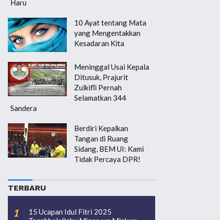
Haru
10 Ayat tentang Mata
yang Mengentakkan
Kesadaran Kita
Meninggal Usai Kepala
Ditusuk, Prajurit
Zulkifli Pernah
Selamatkan 344
Sandera
Berdiri Kepalkan
Tangan di Ruang
Sidang, BEM UI: Kami
Tidak Percaya DPR!
TERBARU
15 Ucapan Idul Fitri 2025