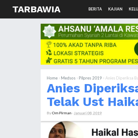
TARBAWIA
BERITA
KAJIAN
KEL
›
›
›
Home
Medsos
Pilpres 2019
Anies Diperiksa Ba
Anies Diperiks
Telak Ust Haik
By
Om Pirman
-
Januari 08, 2019