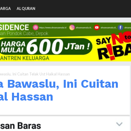
UARGA
AL QURAN
waslu, Ini Cuitan Telak Ust Haikal Hassan
a Bawaslu, Ini Cuitan
al Hassan