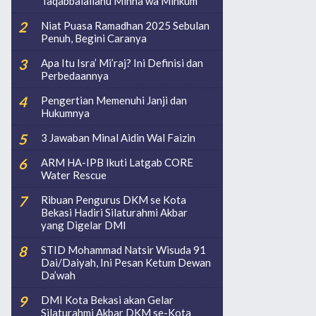
Taqabbalallahu Minna wa Minkum
Niat Puasa Ramadhan 2025 Sebulan
Penuh, Begini Caranya
Apa Itu Isra’ Mi’raj? Ini Definisi dan
Perbedaannya
Pengertian Memenuhi Janji dan
Hukumnya
3 Jawaban Minal Aidin Wal Faizin
ARM HA-IPB Ikuti Latgab CORE
Water Rescue
Ribuan Pengurus DKM se Kota
Bekasi Hadiri Silaturahmi Akbar
yang Digelar DMI
STID Mohammad Natsir Wisuda 91
Dai/Daiyah, Ini Pesan Ketum Dewan
Da’wah
DMI Kota Bekasi akan Gelar
Silaturahmi Akbar DKM se-Kota