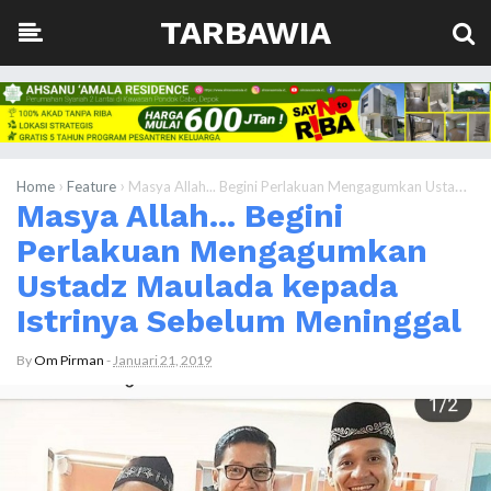
TARBAWIA
›
›
Home
Feature
Masya Allah... Begini Perlakuan Mengagumkan Ustadz Maulada kepada Istrinya Sebelum Meninggal
Masya Allah... Begini
Perlakuan Mengagumkan
Ustadz Maulada kepada
Istrinya Sebelum Meninggal
By
Om Pirman
-
Januari 21, 2019