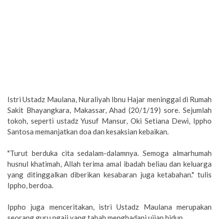
Istri Ustadz Maulana, Nuraliyah Ibnu Hajar meninggal di Rumah
Sakit Bhayangkara, Makassar, Ahad (20/1/19) sore. Sejumlah
tokoh, seperti ustadz Yusuf Mansur, Oki Setiana Dewi, Ippho
Santosa memanjatkan doa dan kesaksian kebaikan.
"Turut berduka cita sedalam-dalamnya. Semoga almarhumah
husnul khatimah, Allah terima amal ibadah beliau dan keluarga
yang ditinggalkan diberikan kesabaran juga ketabahan." tulis
Ippho, berdoa.
Ippho juga menceritakan, istri Ustadz Maulana merupakan
seorang guru ngaji yang tabah menghadapi ujian hidup.