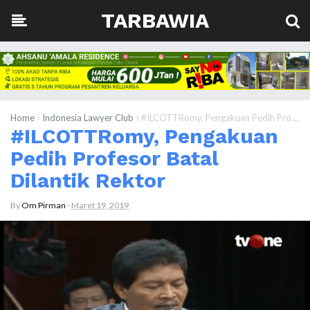
TARBAWIA
›
›
Home
Indonesia Lawyer Club
#ILCOTTRomy, Pengakuan Pedih Profesor Batal Dilantik Rektor
#ILCOTTRomy, Pengakuan
Pedih Profesor Batal
Dilantik Rektor
By
Om Pirman
-
Maret 19, 2019