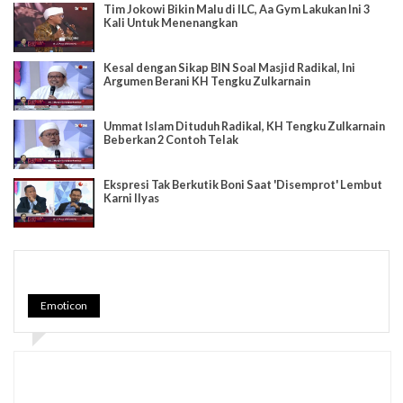
Tim Jokowi Bikin Malu di ILC, Aa Gym Lakukan Ini 3
Kali Untuk Menenangkan
Kesal dengan Sikap BIN Soal Masjid Radikal, Ini
Argumen Berani KH Tengku Zulkarnain
Ummat Islam Dituduh Radikal, KH Tengku Zulkarnain
Beberkan 2 Contoh Telak
Ekspresi Tak Berkutik Boni Saat 'Disemprot' Lembut
Karni Ilyas
Emoticon