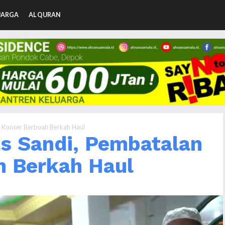
UARGA
AL QURAN
 Konser Berbuah Berkah Haul
as Sandi, Pembatalan
h Berkah Haul