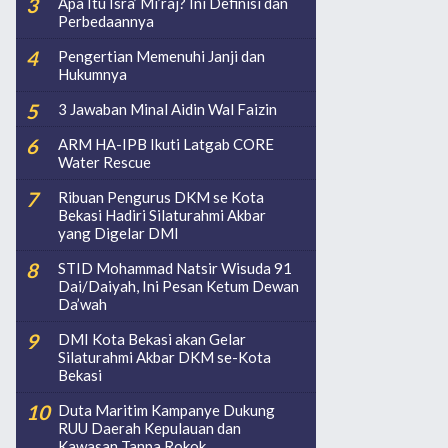
Apa Itu Isra’ Mi’raj? Ini Definisi dan
Perbedaannya
Pengertian Memenuhi Janji dan
Hukumnya
3 Jawaban Minal Aidin Wal Faizin
ARM HA-IPB Ikuti Latgab CORE
Water Rescue
Ribuan Pengurus DKM se Kota
Bekasi Hadiri Silaturahmi Akbar
yang Digelar DMI
STID Mohammad Natsir Wisuda 91
Dai/Daiyah, Ini Pesan Ketum Dewan
Da’wah
DMI Kota Bekasi akan Gelar
Silaturahmi Akbar DKM se-Kota
Bekasi
Duta Maritim Kampanye Dukung
RUU Daerah Kepulauan dan
Kawasan Tanpa Rokok