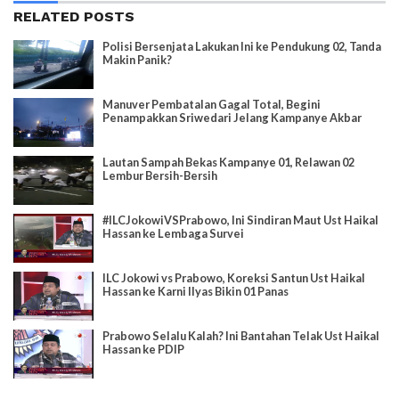
RELATED POSTS
Polisi Bersenjata Lakukan Ini ke Pendukung 02, Tanda
Makin Panik?
Manuver Pembatalan Gagal Total, Begini
Penampakkan Sriwedari Jelang Kampanye Akbar
Lautan Sampah Bekas Kampanye 01, Relawan 02
Lembur Bersih-Bersih
#ILCJokowiVSPrabowo, Ini Sindiran Maut Ust Haikal
Hassan ke Lembaga Survei
ILC Jokowi vs Prabowo, Koreksi Santun Ust Haikal
Hassan ke Karni Ilyas Bikin 01 Panas
Prabowo Selalu Kalah? Ini Bantahan Telak Ust Haikal
Hassan ke PDIP