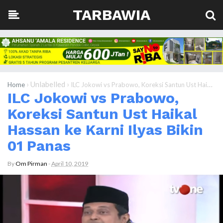
TARBAWIA
›
Unlabelled
›
Home
ILC Jokowi vs Prabowo, Koreksi Santun Ust Haikal Hassan ke Karni Ilyas Bikin 01 Panas
ILC Jokowi vs Prabowo,
Koreksi Santun Ust Haikal
Hassan ke Karni Ilyas Bikin
01 Panas
By
Om Pirman
-
April 10, 2019