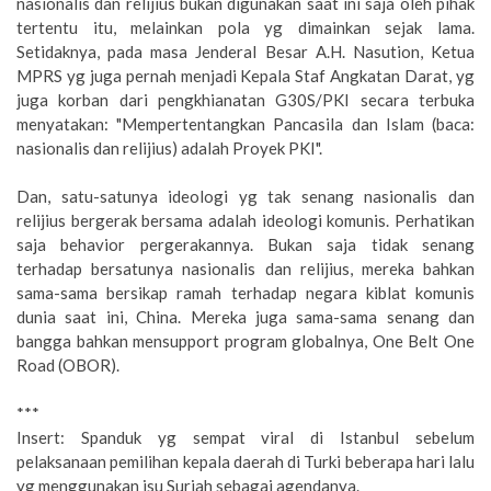
nasionalis dan relijius bukan digunakan saat ini saja oleh pihak
tertentu itu, melainkan pola yg dimainkan sejak lama.
Setidaknya, pada masa Jenderal Besar A.H. Nasution, Ketua
MPRS yg juga pernah menjadi Kepala Staf Angkatan Darat, yg
juga korban dari pengkhianatan G30S/PKI secara terbuka
menyatakan: "Mempertentangkan Pancasila dan Islam (baca:
nasionalis dan relijius) adalah Proyek PKI".
Dan, satu-satunya ideologi yg tak senang nasionalis dan
relijius bergerak bersama adalah ideologi komunis. Perhatikan
saja behavior pergerakannya. Bukan saja tidak senang
terhadap bersatunya nasionalis dan relijius, mereka bahkan
sama-sama bersikap ramah terhadap negara kiblat komunis
dunia saat ini, China. Mereka juga sama-sama senang dan
bangga bahkan mensupport program globalnya, One Belt One
Road (OBOR).
***
Insert: Spanduk yg sempat viral di Istanbul sebelum
pelaksanaan pemilihan kepala daerah di Turki beberapa hari lalu
yg menggunakan isu Suriah sebagai agendanya.