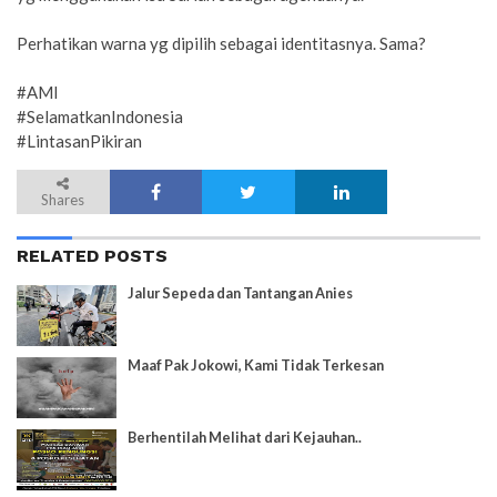
Perhatikan warna yg dipilih sebagai identitasnya. Sama?
#AMI
#SelamatkanIndonesia
#LintasanPikiran
Shares
RELATED POSTS
Jalur Sepeda dan Tantangan Anies
Maaf Pak Jokowi, Kami Tidak Terkesan
Berhentilah Melihat dari Kejauhan..