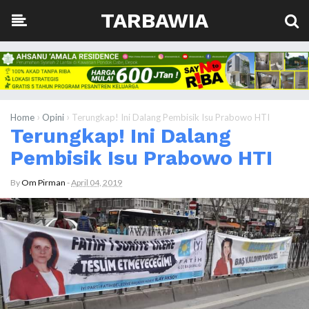
TARBAWIA
›
›
Home
Opini
Terungkap! Ini Dalang Pembisik Isu Prabowo HTI
Terungkap! Ini Dalang
Pembisik Isu Prabowo HTI
By
Om Pirman
-
April 04, 2019