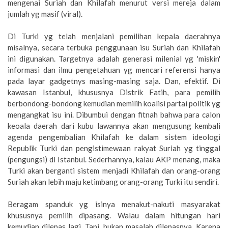
mengenai Suriah dan Khilafah menurut versi mereja dalam
jumlah yg masif (viral).
Di Turki yg telah menjalani pemilihan kepala daerahnya
misalnya, secara terbuka penggunaan isu Suriah dan Khilafah
ini digunakan. Targetnya adalah generasi milenial yg 'miskin'
informasi dan ilmu pengetahuan yg mencari referensi hanya
pada layar gadgetnys masing-masing saja. Dan, efektif. Di
kawasan Istanbul, khususnya Distrik Fatih, para pemilih
berbondong-bondong kemudian memilih koalisi partai politik yg
mengangkat isu ini. Dibumbui dengan fitnah bahwa para calon
keoala daerah dari kubu lawannya akan mengusung kembali
agenda pengembalian Khilafah ke dalam sistem ideologi
Republik Turki dan pengistimewaan rakyat Suriah yg tinggal
(pengungsi) di Istanbul. Sederhannya, kalau AKP menang, maka
Turki akan berganti sistem menjadi Khilafah dan orang-orang
Suriah akan lebih maju ketimbang orang-orang Turki itu sendiri.
Beragam spanduk yg isinya menakut-nakuti masyarakat
khususnya pemilih dipasang. Walau dalam hitungan hari
kemudian dilepas lagi. Tapi, bukan masalah dilepasnya. Karena