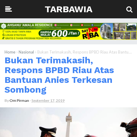
TARBAWIA
›
›
Home
Nasional
Bukan Terimakasih, Respons BPBD Riau Atas Bantuan Anies Terkesan Sombong
Bukan Terimakasih,
Respons BPBD Riau Atas
Bantuan Anies Terkesan
Sombong
By
Om Pirman
-
September 17, 2019