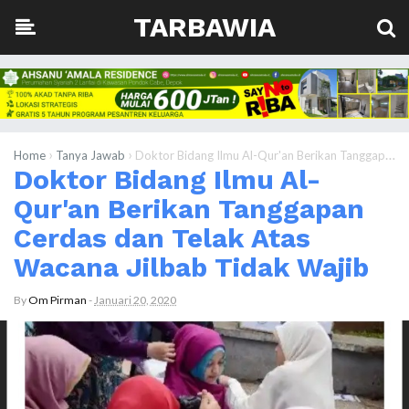
TARBAWIA
›
›
Home
Tanya Jawab
Doktor Bidang Ilmu Al-Qur'an Berikan Tanggapan Cerdas dan Telak Atas Wacana Jilbab Tidak Wajib
Doktor Bidang Ilmu Al-
Qur'an Berikan Tanggapan
Cerdas dan Telak Atas
Wacana Jilbab Tidak Wajib
By
Om Pirman
-
Januari 20, 2020