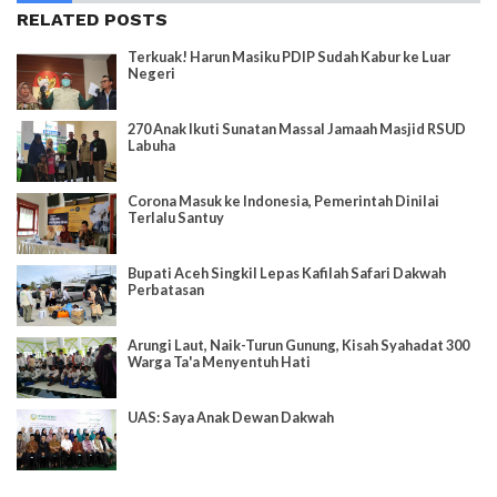
RELATED POSTS
Terkuak! Harun Masiku PDIP Sudah Kabur ke Luar
Negeri
270 Anak Ikuti Sunatan Massal Jamaah Masjid RSUD
Labuha
Corona Masuk ke Indonesia, Pemerintah Dinilai
Terlalu Santuy
Bupati Aceh Singkil Lepas Kafilah Safari Dakwah
Perbatasan
Arungi Laut, Naik-Turun Gunung, Kisah Syahadat 300
Warga Ta'a Menyentuh Hati
UAS: Saya Anak Dewan Dakwah