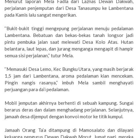
Menurut laporan Mela Fadla dari Laznas Dewan Dakwah,
perjalanan penjemputan dari Desa Tanasumpu ke Lambentana
pada Kamis lalu sangat mengerikan.
‘’Bukit-bukit tinggi mengepung perjalanan menuju pedalaman
Lambentana. Bebatuan dan bekas-bekas tanah longsor jadi
pintu pembuka jalan saat melewati Desa Kolo Atas. Hutan
belantara, laut lepas, dan jurang menganga mengapit di hampir
semua sisi perjalanan,’’ tutur Mela.
‘’Memasuki Desa Lemo, Kec Bungku Utara, yang masih berjarak
1,5 jam dari Lambentana, aroma pedalaman kian mencekam.
Pingin nangis rasanya,’’ imbuh Mela sambil menghayati
perjuangan para da’i pedalaman.
Mobil jemputan akhirnya berhenti di sebuah kampung. Sungai
berarus deras dan dalam menghadang perjalanan. Selanjutnya,
jamaah desa dijemput dengan konvoi motor ke titik kumpul.
Jamaah Orang Ta’a ditampung di Mamosalato dan dilayani
keluarga pengurus Dewan Dakwah Morut. Jumat pagi, mereka