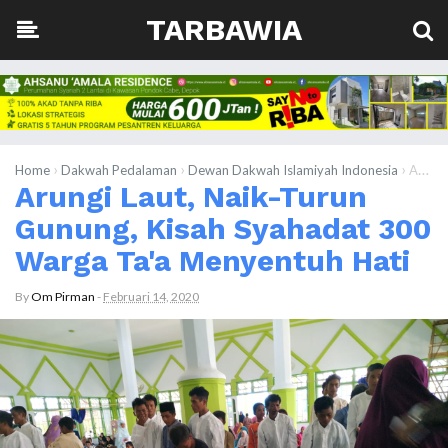
TARBAWIA
›
›
›
Home
Dakwah Pedalaman
Dewan Dakwah Islamiyah Indonesia
Arungi Laut, Naik-Turun Gunung, Kisah Syahadat 300 Warga Ta'a Menyentuh Hati
Arungi Laut, Naik-Turun
Gunung, Kisah Syahadat 300
Warga Ta'a Menyentuh Hati
By
Om Pirman
-
Februari 14, 2020