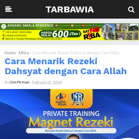
TARBAWIA
›
›
Home
Mitra
Cara Menarik Rezeki Dahsyat dengan Cara Allah
Cara Menarik Rezeki
Dahsyat dengan Cara Allah
By
Om Pirman
-
Februari 25, 2020