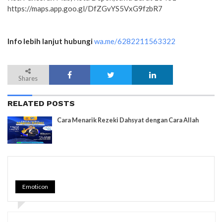
https://maps.app.goo.gl/DfZGvYS5VxG9fzbR7
Info lebih lanjut hubungi
wa.me/6282211563322
Shares
RELATED POSTS
Cara Menarik Rezeki Dahsyat dengan Cara Allah
Emoticon