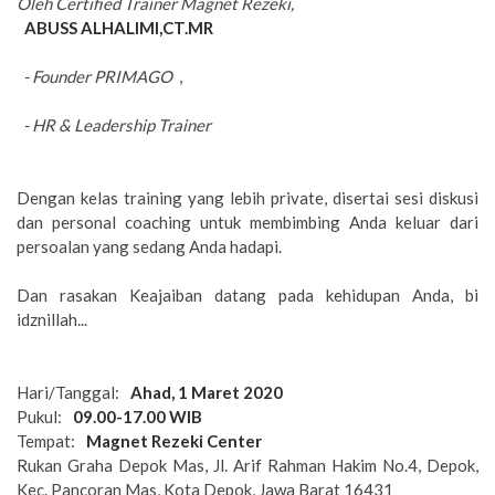
Oleh Certified Trainer Magnet Rezeki,
_
*
ABUSS ALHALIMI,CT.MR
*
_
- Chairman Magnet Rezeki Coop
_,
_
- Founder PRIMAGO
_
,
_
- Founder QMC
_,
_
- HR & Leadership Trainer
_
Dengan kelas training yang lebih private, disertai sesi diskusi
dan personal coaching untuk membimbing Anda keluar dari
persoalan yang sedang Anda hadapi.
Dan rasakan Keajaiban datang pada kehidupan Anda, bi
idznillah...
Hari/Tanggal:
*
Ahad, 1 Maret 2020
*
Pukul:
*
09.00-17.00 WIB
*
Tempat:
*
Magnet Rezeki Center
*
Rukan Graha Depok Mas, Jl. Arif Rahman Hakim No.4, Depok,
Kec. Pancoran Mas, Kota Depok, Jawa Barat 16431