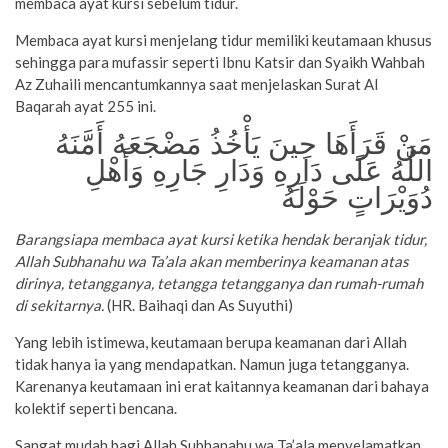
membaca ayat kursi sebelum tidur.
Membaca ayat kursi menjelang tidur memiliki keutamaan khusus
sehingga para mufassir seperti Ibnu Katsir dan Syaikh Wahbah
Az Zuhaili mencantumkannya saat menjelaskan Surat Al
Baqarah ayat 255 ini.
مَنْ قَرَأَهَا حِينَ يَأْخُذُ مَضْجَعَهُ أَمَّنَهُ
اللَّهُ عَلَى دَارِهِ وَدَارِ جَارِهِ وَأَهْلِ
دُوَيْرَاتٍ حَوْلَهُ
Barangsiapa membaca ayat kursi ketika hendak beranjak tidur,
Allah Subhanahu wa Ta’ala akan memberinya keamanan atas
dirinya, tetangganya, tetangga tetangganya dan rumah-rumah
di sekitarnya.
(HR. Baihaqi dan As Suyuthi)
Yang lebih istimewa, keutamaan berupa keamanan dari Allah
tidak hanya ia yang mendapatkan. Namun juga tetangganya.
Karenanya keutamaan ini erat kaitannya keamanan dari bahaya
kolektif seperti bencana.
Sangat mudah bagi Allah Subhanahu wa Ta’ala menyelamatkan