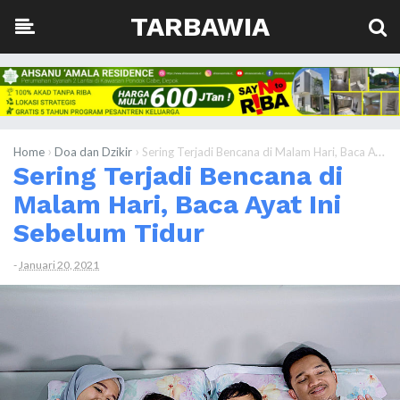
TARBAWIA
›
›
Home
Doa dan Dzikir
Sering Terjadi Bencana di Malam Hari, Baca Ayat Ini Sebelum Tidur
Sering Terjadi Bencana di
Malam Hari, Baca Ayat Ini
Sebelum Tidur
-
Januari 20, 2021