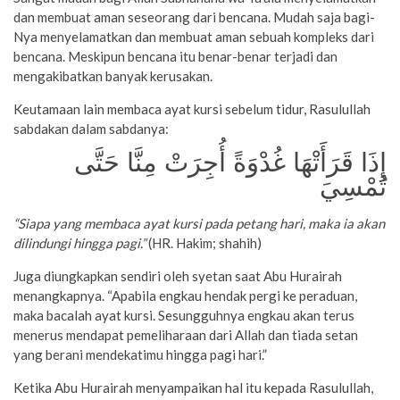
dan membuat aman seseorang dari bencana. Mudah saja bagi-
Nya menyelamatkan dan membuat aman sebuah kompleks dari
bencana. Meskipun bencana itu benar-benar terjadi dan
mengakibatkan banyak kerusakan.
Keutamaan lain membaca ayat kursi sebelum tidur, Rasulullah
sabdakan dalam sabdanya:
إِذَا قَرَأَتْهَا غُدْوَةً أُجِرَتْ مِنَّا حَتَّى
تُمْسِيَ
“Siapa yang membaca ayat kursi pada petang hari, maka ia akan
dilindungi hingga pagi.”
(HR. Hakim; shahih)
Juga diungkapkan sendiri oleh syetan saat Abu Hurairah
menangkapnya. “Apabila engkau hendak pergi ke peraduan,
maka bacalah ayat kursi. Sesungguhnya engkau akan terus
menerus mendapat pemeliharaan dari Allah dan tiada setan
yang berani mendekatimu hingga pagi hari.”
Ketika Abu Hurairah menyampaikan hal itu kepada Rasulullah,