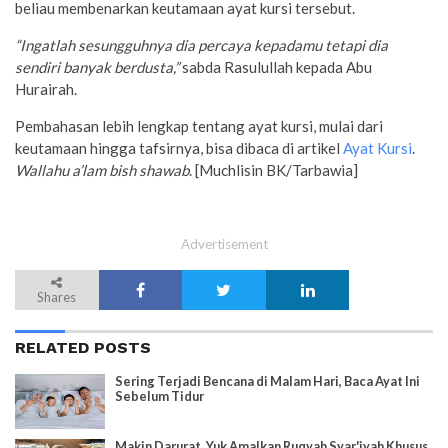
beliau membenarkan keutamaan ayat kursi tersebut.
“Ingatlah sesungguhnya dia percaya kepadamu tetapi dia
sendiri banyak berdusta,”
sabda Rasulullah kepada Abu
Hurairah.
Pembahasan lebih lengkap tentang ayat kursi, mulai dari
keutamaan hingga tafsirnya, bisa dibaca di artikel
Ayat Kursi
.
Wallahu a’lam bish shawab
. [Muchlisin BK/Tarbawia]
Advertisement
Shares
RELATED POSTS
Sering Terjadi Bencana di Malam Hari, Baca Ayat Ini
Sebelum Tidur
Makin Darurat, Yuk Amalkan Ruqyah Syar'iyah Khusus