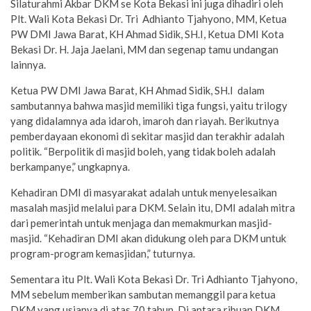
Silaturahmi Akbar DKM se Kota Bekasi ini juga dihadiri oleh
Plt. Wali Kota Bekasi Dr. Tri Adhianto Tjahyono, MM, Ketua
PW DMI Jawa Barat, KH Ahmad Sidik, SH.I, Ketua DMI Kota
Bekasi Dr. H. Jaja Jaelani, MM dan segenap tamu undangan
lainnya.
Ketua PW DMI Jawa Barat, KH Ahmad Sidik, SH.I dalam
sambutannya bahwa masjid memiliki tiga fungsi, yaitu trilogy
yang didalamnya ada idaroh, imaroh dan riayah. Berikutnya
pemberdayaan ekonomi di sekitar masjid dan terakhir adalah
politik. “Berpolitik di masjid boleh, yang tidak boleh adalah
berkampanye,” ungkapnya.
Kehadiran DMI di masyarakat adalah untuk menyelesaikan
masalah masjid melalui para DKM. Selain itu, DMI adalah mitra
dari pemerintah untuk menjaga dan memakmurkan masjid-
masjid. “Kehadiran DMI akan didukung oleh para DKM untuk
program-program kemasjidan,” tuturnya.
Sementara itu Plt. Wali Kota Bekasi Dr. Tri Adhianto Tjahyono,
MM sebelum memberikan sambutan memanggil para ketua
DKM yang usianya di atas 70 tahun. Di antara ribuan DKM