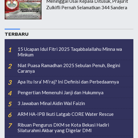
Meninggal Usai Kepala Ditusuk, Prajurit
Zulkifli Pernah Selamatkan 344 Sandera
TERBARU
15 Ucapan Idul Fitri 2025 Taqabbalallahu Minna wa
Minkum
Niat Puasa Ramadhan 2025 Sebulan Penuh, Begini
Caranya
Apa Itu Isra’ Mi’raj? Ini Definisi dan Perbedaannya
Pengertian Memenuhi Janji dan Hukumnya
3 Jawaban Minal Aidin Wal Faizin
ARM HA-IPB Ikuti Latgab CORE Water Rescue
Ribuan Pengurus DKM se Kota Bekasi Hadiri
Silaturahmi Akbar yang Digelar DMI