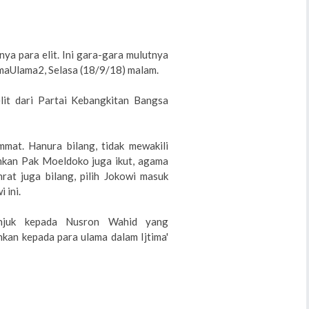
tnya para elit. Ini gara-gara mulutnya
timaUlama2, Selasa (18/9/18) malam.
lit dari Partai Kebangkitan Bangsa
mmat. Hanura bilang, tidak mewakili
ahkan Pak Moeldoko juga ikut, agama
rat juga bilang, pilih Jokowi masuk
 ini.
unjuk kepada Nusron Wahid yang
an kepada para ulama dalam Ijtima'