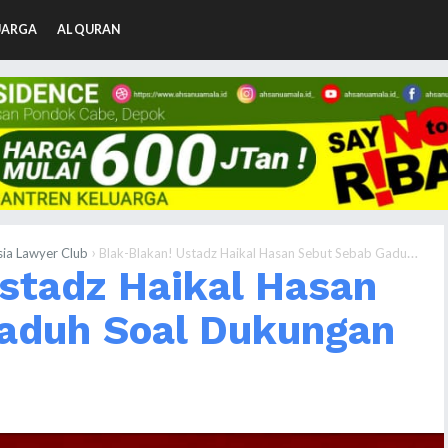
UARGA
AL QURAN
›
ia Lawyer Club
Blak-Blakan! Ustadz Haikal Hasan Sebut Sebab Gaduh Soal Dukungan Ulama
stadz Haikal Hasan
aduh Soal Dukungan