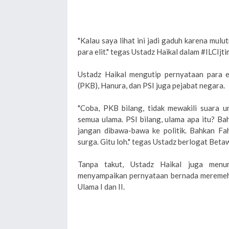
"Kalau saya lihat ini jadi gaduh karena mulu
para elit." tegas Ustadz Haikal dalam #ILCIj
Ustadz Haikal mengutip pernyataan para e
(PKB), Hanura, dan PSI juga pejabat negara.
"Coba, PKB bilang, tidak mewakili suara u
semua ulama. PSI bilang, ulama apa itu? B
jangan dibawa-bawa ke politik. Bahkan Fah
surga. Gitu loh." tegas Ustadz berlogat Betawi
Tanpa takut, Ustadz Haikal juga men
menyampaikan pernyataan bernada meremehk
Ulama I dan II.