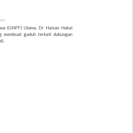
ent
twa (GNPF) Ulama, Dr Haisan Hakal
ng membuat gaduh terkait dukungan
i.