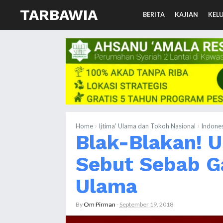
TARBAWIA
BERITA
KAJIAN
KEL
›
›
Home
Ijtima' Ulama dan Tokoh Nasional
Indones
Blak-Blakan! U
Sebut Sebab G
Ulama
By
Om Pirman
-
September 19, 2018