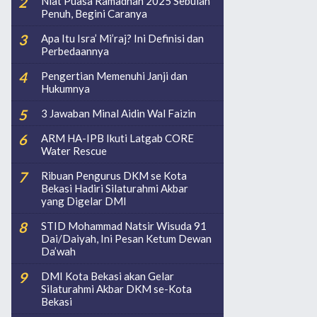
Niat Puasa Ramadhan 2025 Sebulan
Penuh, Begini Caranya
Apa Itu Isra’ Mi’raj? Ini Definisi dan
Perbedaannya
Pengertian Memenuhi Janji dan
Hukumnya
3 Jawaban Minal Aidin Wal Faizin
ARM HA-IPB Ikuti Latgab CORE
Water Rescue
Ribuan Pengurus DKM se Kota
Bekasi Hadiri Silaturahmi Akbar
yang Digelar DMI
STID Mohammad Natsir Wisuda 91
Dai/Daiyah, Ini Pesan Ketum Dewan
Da’wah
DMI Kota Bekasi akan Gelar
Silaturahmi Akbar DKM se-Kota
Bekasi