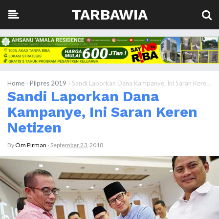
TARBAWIA
›
›
Home
Pilpres 2019
Sandi Laporkan Dana Kampanye, Ini Saran Keren Netizen
Sandi Laporkan Dana
Kampanye, Ini Saran Keren
Netizen
By
Om Pirman
-
September 23, 2018