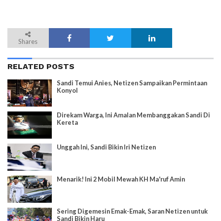
Shares
RELATED POSTS
Sandi Temui Anies, Netizen Sampaikan Permintaan
Konyol
Direkam Warga, Ini Amalan Membanggakan Sandi Di
Kereta
Unggah Ini, Sandi Bikin Iri Netizen
Menarik! Ini 2 Mobil Mewah KH Ma'ruf Amin
Sering Digemesin Emak-Emak, Saran Netizen untuk
Sandi Bikin Haru