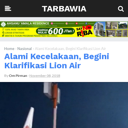
TARBAWIA
›
›
Home
Nasional
Alami Kecelakaan, Begini Klarifikasi Lion Air
Alami Kecelakaan, Begini
Klarifikasi Lion Air
By
Om Pirman
-
November 08, 2018