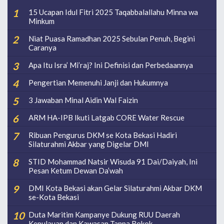
15 Ucapan Idul Fitri 2025 Taqabbalallahu Minna wa
Minkum
Niat Puasa Ramadhan 2025 Sebulan Penuh, Begini
Caranya
Apa Itu Isra’ Mi’raj? Ini Definisi dan Perbedaannya
Pengertian Memenuhi Janji dan Hukumnya
3 Jawaban Minal Aidin Wal Faizin
ARM HA-IPB Ikuti Latgab CORE Water Rescue
Ribuan Pengurus DKM se Kota Bekasi Hadiri
Silaturahmi Akbar yang Digelar DMI
STID Mohammad Natsir Wisuda 91 Dai/Daiyah, Ini
Pesan Ketum Dewan Da’wah
DMI Kota Bekasi akan Gelar Silaturahmi Akbar DKM
se-Kota Bekasi
Duta Maritim Kampanye Dukung RUU Daerah
Kepulauan dan Kawasan Tanpa Rokok