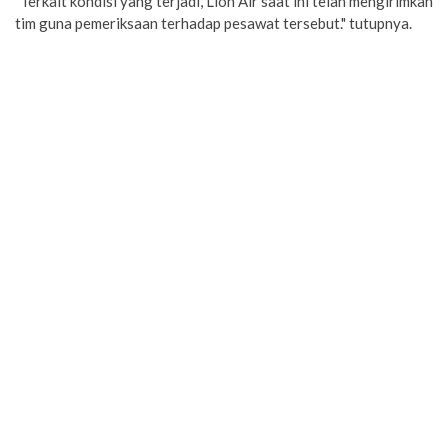
"Terkait kondisi yang terjadi, Lion Air saat ini telah mengirimkan
tim guna pemeriksaan terhadap pesawat tersebut." tutupnya.