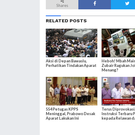
Shares
RELATED POSTS
Aksi di Depan Bawaslu,
Heboh! Mbah Mai
Perhatikan Tindakan Aparat
Zubair Ragukan J
Menang?
554 Petugas KPPS
Terus Diprovokasi,
Meninggal, Prabowo Desak
Instruksi Terbaru
Aparat Lakukan Ini
kepada Relawan d
Pendukung