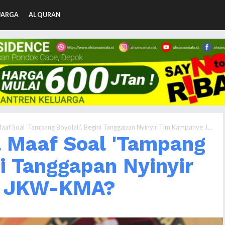
UARGA
AL QURAN
f Soal 'Tampang Boyolali', Begini Tanggapan Nyinyir Tim Kampanye JKW-KMA?
 Maaf Soal 'Tampang
ni Tanggapan Nyinyir
e JKW-KMA?