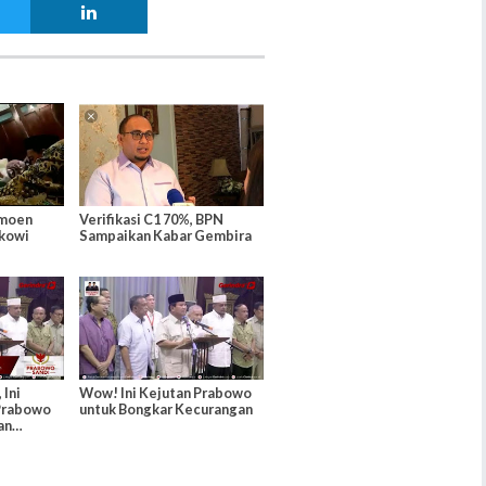
moen
Verifikasi C1 70%, BPN
okowi
Sampaikan Kabar Gembira
 Ini
Wow! Ini Kejutan Prabowo
 Prabowo
untuk Bongkar Kecurangan
an