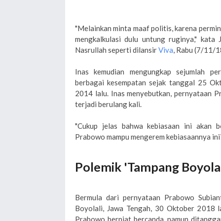
"Melainkan minta maaf politis, karena permi
mengkalkulasi dulu untung ruginya," kata
Nasrullah seperti dilansir
Viva
, Rabu (7/11/1
Inas kemudian mengungkap sejumlah pe
berbagai kesempatan sejak tanggal 25 Okt
2014 lalu. Inas menyebutkan, pernyataan 
terjadi berulang kali.
"Cukup jelas bahwa kebiasaan ini akan b
Prabowo mampu mengerem kebiasaannya ini? K
Polemik 'Tampang Boyolal
Bermula dari pernyataan Prabowo Subianto
Boyolali, Jawa Tengah, 30 Oktober 2018 lal
Prabowo berniat bercanda, namun ditanggap