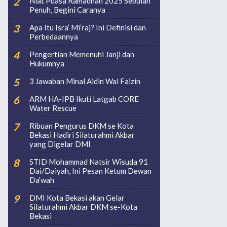
Niat Puasa Ramadhan 2025 Sebulan
Penuh, Begini Caranya
Apa Itu Isra’ Mi’raj? Ini Definisi dan
Perbedaannya
Pengertian Memenuhi Janji dan
Hukumnya
3 Jawaban Minal Aidin Wal Faizin
ARM HA-IPB Ikuti Latgab CORE
Water Rescue
Ribuan Pengurus DKM se Kota
Bekasi Hadiri Silaturahmi Akbar
yang Digelar DMI
STID Mohammad Natsir Wisuda 91
Dai/Daiyah, Ini Pesan Ketum Dewan
Da’wah
DMI Kota Bekasi akan Gelar
Silaturahmi Akbar DKM se-Kota
Bekasi