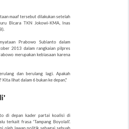
ntaan maaf tersebut dilakukan setelah
 Juru Bicara TKN Jokowi-KMA, Inas
8).
rnyataan Prabowo Subianto dalam
ober 2013 dalam rangkaian pilpres
Prabowo merupakan kebiasaan karena
erulang dan berulang lagi. Apakah
ita lihat dalam 6 bukan ke depan,"
i'
 di depan kader partai koalisi di
u terkait frasa 'Tampang Boyolali'.
i oleh lawan politik sebagai sebuah