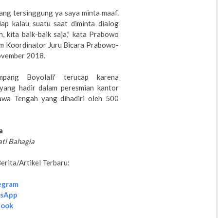
yang tersinggung ya saya minta maaf.
iap kalau suatu saat diminta dialog
 kita baik-baik saja," kata Prabowo
am Koordinator Juru Bicara Prabowo-
November 2018.
pang Boyolali' terucap karena
 yang hadir dalam peresmian kantor
awa Tengah yang dihadiri oleh 500
a
ati Bahagia
rita/Artikel Terbaru:
egram
tsApp
book