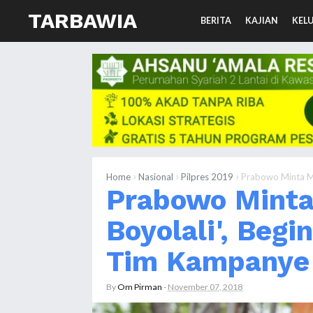
TARBAWIA
BERITA
KAJIAN
KEL
›
›
›
Home
Nasional
Pilpres 2019
Prabowo Minta Maa
Prabowo Minta
Boyolali', Begi
Tim Kampany
By
Om Pirman
-
November 07, 2018