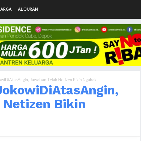
UARGA
AL QURAN
wiDiAtasAngin, Jawaban Telak Netizen Bikin Ngakak
okowiDiAtasAngin,
Netizen Bikin