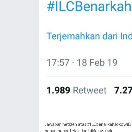
Jawaban netizen atas #ILCbenarkahJokowiDi
benar-benar telak dan bikin ngakak.