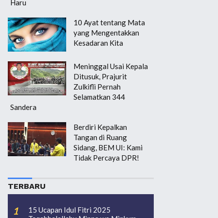
Haru
10 Ayat tentang Mata
yang Mengentakkan
Kesadaran Kita
Meninggal Usai Kepala
Ditusuk, Prajurit
Zulkifli Pernah
Selamatkan 344
Sandera
Berdiri Kepalkan
Tangan di Ruang
Sidang, BEM UI: Kami
Tidak Percaya DPR!
TERBARU
15 Ucapan Idul Fitri 2025