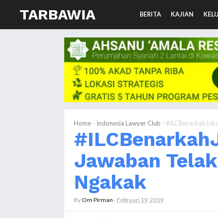
TARBAWIA
BERITA
KAJIAN
KEL
›
›
Home
Indonesia Lawyer Club
#ILCBenarkahJoko
#ILCBenarkahJ
Jawaban Telak 
Ngakak
By
Om Pirman
-
Februari 19, 2019