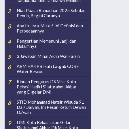
Taqabbalallahu Minna wa Minkum
Niat Puasa Ramadhan 2025 Sebulan
Penuh, Begini Caranya
Apa Itu Isra’ Mi’raj? Ini Definisi dan
Perbedaannya
Pengertian Memenuhi Janji dan
Hukumnya
3 Jawaban Minal Aidin Wal Faizin
ARM HA-IPB Ikuti Latgab CORE
Water Rescue
Ribuan Pengurus DKM se Kota
Bekasi Hadiri Silaturahmi Akbar
yang Digelar DMI
STID Mohammad Natsir Wisuda 91
Dai/Daiyah, Ini Pesan Ketum Dewan
Da’wah
DMI Kota Bekasi akan Gelar
Silaturahmi Akbar DKM se-Kota