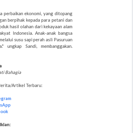
a perbaikan ekonomi, yang ditopang
gan berpihak kepada para petani dan
oduk hasil olahan dari kekayaan alam
rakyat Indonesia. Anak-anak bangsa
elalui susu sapi perah asli Pasuruan
a." ungkap Sandi, membanggakan.
a
ati Bahagia
rita/Artikel Terbaru:
egram
tsApp
book
Iklan: