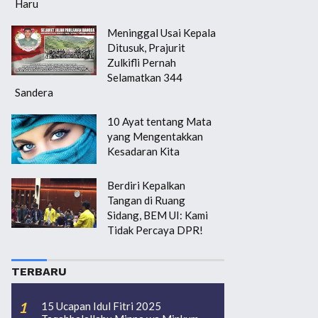
Haru
Meninggal Usai Kepala
Ditusuk, Prajurit
Zulkifli Pernah
Selamatkan 344
Sandera
10 Ayat tentang Mata
yang Mengentakkan
Kesadaran Kita
Berdiri Kepalkan
Tangan di Ruang
Sidang, BEM UI: Kami
Tidak Percaya DPR!
TERBARU
15 Ucapan Idul Fitri 2025