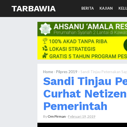
TARBAWIA
BERITA
KAJIAN
KEL
›
›
Home
Pilpres 2019
Sandi Tinjau Peternakan Sa
Sandi Tinjau P
Curhat Netize
Pemerintah
By
Om Pirman
-
Februari 19, 2019