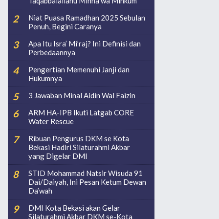
Taqabbalallahu Minna wa Minkum
Niat Puasa Ramadhan 2025 Sebulan
Penuh, Begini Caranya
Apa Itu Isra’ Mi’raj? Ini Definisi dan
Perbedaannya
Pengertian Memenuhi Janji dan
Hukumnya
3 Jawaban Minal Aidin Wal Faizin
ARM HA-IPB Ikuti Latgab CORE
Water Rescue
Ribuan Pengurus DKM se Kota
Bekasi Hadiri Silaturahmi Akbar
yang Digelar DMI
STID Mohammad Natsir Wisuda 91
Dai/Daiyah, Ini Pesan Ketum Dewan
Da’wah
DMI Kota Bekasi akan Gelar
Silaturahmi Akbar DKM se-Kota