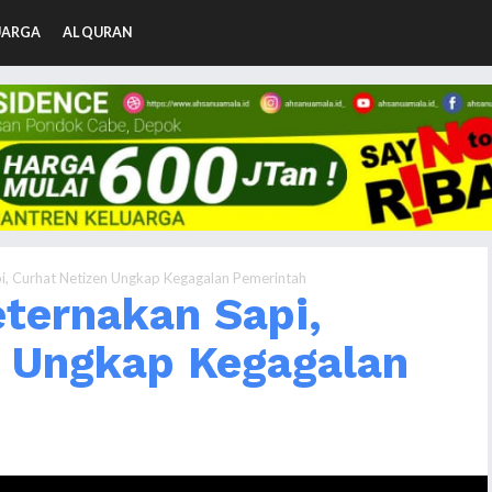
UARGA
AL QURAN
pi, Curhat Netizen Ungkap Kegagalan Pemerintah
eternakan Sapi,
n Ungkap Kegagalan