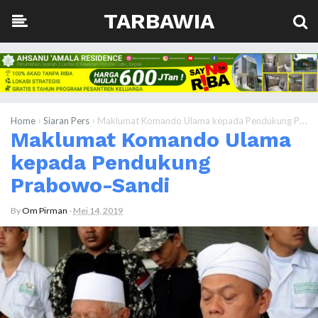
TARBAWIA
›
›
Home
Siaran Pers
Maklumat Komando Ulama kepada Pendukung Prabowo-Sandi
Maklumat Komando Ulama
kepada Pendukung
Prabowo-Sandi
By
Om Pirman
-
Mei 14, 2019