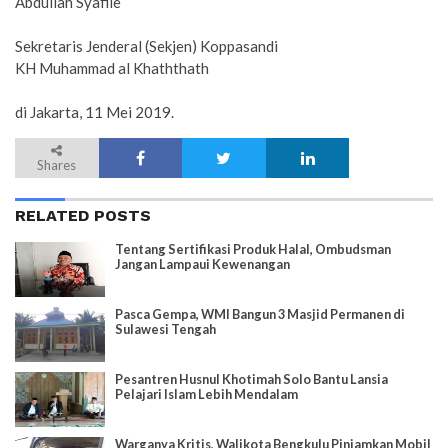
Abdullah Syafiie
Sekretaris Jenderal (Sekjen) Koppasandi
KH Muhammad al Khaththath
di Jakarta, 11 Mei 2019.
Shares
RELATED POSTS
Tentang Sertifikasi Produk Halal, Ombudsman
Jangan Lampaui Kewenangan
Pasca Gempa, WMI Bangun 3 Masjid Permanen di
Sulawesi Tengah
Pesantren Husnul Khotimah Solo Bantu Lansia
Pelajari Islam Lebih Mendalam
Warganya Kritis, Walikota Bengkulu Pinjamkan Mobil