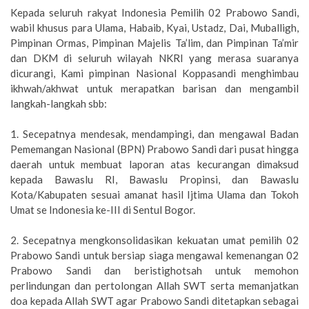
Kepada seluruh rakyat Indonesia Pemilih 02 Prabowo Sandi,
wabil khusus para Ulama, Habaib, Kyai, Ustadz, Dai, Muballigh,
Pimpinan Ormas, Pimpinan Majelis Ta’lim, dan Pimpinan Ta’mir
dan DKM di seluruh wilayah NKRI yang merasa suaranya
dicurangi, Kami pimpinan Nasional Koppasandi menghimbau
ikhwah/akhwat untuk merapatkan barisan dan mengambil
langkah-langkah sbb:
1. Secepatnya mendesak, mendampingi, dan mengawal Badan
Pememangan Nasional (BPN) Prabowo Sandi dari pusat hingga
daerah untuk membuat laporan atas kecurangan dimaksud
kepada Bawaslu RI, Bawaslu Propinsi, dan Bawaslu
Kota/Kabupaten sesuai amanat hasil Ijtima Ulama dan Tokoh
Umat se Indonesia ke-III di Sentul Bogor.
2. Secepatnya mengkonsolidasikan kekuatan umat pemilih 02
Prabowo Sandi untuk bersiap siaga mengawal kemenangan 02
Prabowo Sandi dan beristighotsah untuk memohon
perlindungan dan pertolongan Allah SWT serta memanjatkan
doa kepada Allah SWT agar Prabowo Sandi ditetapkan sebagai