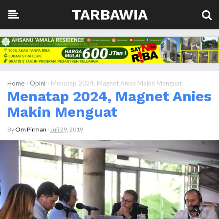
TARBAWIA
›
›
Home
Opini
Menatap 2024, Magnet Anies Makin Menguat
Menatap 2024, Magnet Anies
Makin Menguat
By
Om Pirman
-
Juli 29, 2019