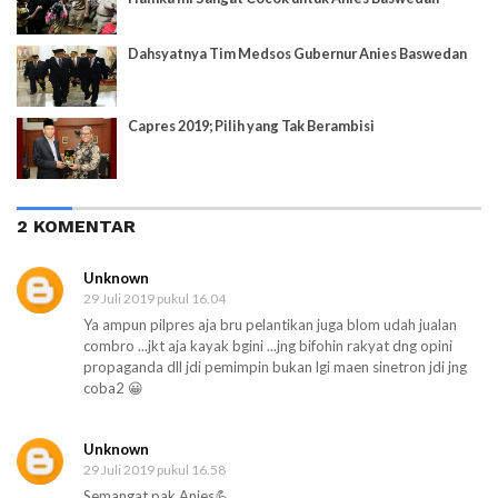
Dahsyatnya Tim Medsos Gubernur Anies Baswedan
Capres 2019; Pilih yang Tak Berambisi
2 KOMENTAR
Unknown
29 Juli 2019 pukul 16.04
Ya ampun pilpres aja bru pelantikan juga blom udah jualan
combro ...jkt aja kayak bgini ...jng bifohin rakyat dng opini
propaganda dll jdi pemimpin bukan lgi maen sinetron jdi jng
coba2 😀
Unknown
29 Juli 2019 pukul 16.58
Semangat pak Anies💪