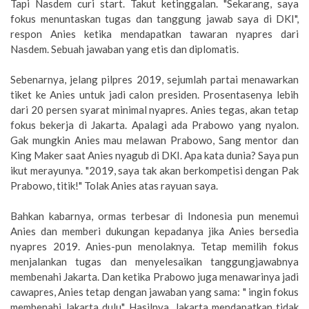
Tapi Nasdem curi start. Takut ketinggalan. "Sekarang, saya
fokus menuntaskan tugas dan tanggung jawab saya di DKI",
respon Anies ketika mendapatkan tawaran nyapres dari
Nasdem. Sebuah jawaban yang etis dan diplomatis.
Sebenarnya, jelang pilpres 2019, sejumlah partai menawarkan
tiket ke Anies untuk jadi calon presiden. Prosentasenya lebih
dari 20 persen syarat minimal nyapres. Anies tegas, akan tetap
fokus bekerja di Jakarta. Apalagi ada Prabowo yang nyalon.
Gak mungkin Anies mau melawan Prabowo, Sang mentor dan
King Maker saat Anies nyagub di DKI. Apa kata dunia? Saya pun
ikut merayunya. "2019, saya tak akan berkompetisi dengan Pak
Prabowo, titik!" Tolak Anies atas rayuan saya.
Bahkan kabarnya, ormas terbesar di Indonesia pun menemui
Anies dan memberi dukungan kepadanya jika Anies bersedia
nyapres 2019. Anies-pun menolaknya. Tetap memilih fokus
menjalankan tugas dan menyelesaikan tanggungjawabnya
membenahi Jakarta. Dan ketika Prabowo juga menawarinya jadi
cawapres, Anies tetap dengan jawaban yang sama: " ingin fokus
membenahi Jakarta dulu". Hasilnya, Jakarta mendapatkan tidak