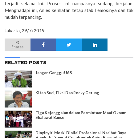
terjadi selama ini. Proses ini nampaknya sedang berjalan.
Menghadapi ini, Anies kelihatan tetap stabil emosinya dan tak
mudah terpancing.
Jakarta, 29/7/2019
Shares
RELATED POSTS
Jangan Ganggu UAS!
Kitab Suci, Fiksi Dan Rocky Gerung
Tiga Kejanggalan dalam Permintaan Maaf Oknum
Shalawat Banser
Dinyinyiri Meski Dinilai Profesional, Nasihat Buya
Hamka Ini Sangat Cocok untuk Anies Baswedan