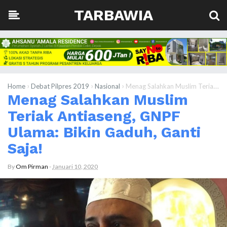
TARBAWIA
›
›
›
Home
Debat Pilpres 2019
Nasional
Menag Salahkan Muslim Teriak Antiaseng, GNPF Ulama: Bikin Gaduh, Ganti Saja!
Menag Salahkan Muslim
Teriak Antiaseng, GNPF
Ulama: Bikin Gaduh, Ganti
Saja!
By
Om Pirman
-
Januari 10, 2020