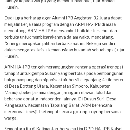
lainnya kepada warga yang membutuhkannya," ujar Ahmad
Husein.
Dudi juga berharap agar Alumni IPB Angkatan 32 Juara dapat
menjalin kerja sama program dengan ARM HA-IPB di masa
mendatang. ARM HA-IPB menyambut baik ide tersebut dan
terbuka untuk membicarakannya dalam waktu mendatang.
“Sinergi merupakan pilihan terbaik saat ini. Bekerja sendiri
dalam mengatasi krisis kemanusiaan bukanlah sebuah opsi,” ujar
Husein.
ARM HA-IPB tengah merampungkan rencana operasi (renops)
tahap 3 untuk gempa Sulbar yang berfokus pada pembangunan
bak penampung dan pipanisasi air bersih sepanjang 4 kilometer
di Desa Botteng Utara, Kecamatan Simboro, Kabupaten
Mamuju, bekerja sama dengan jaringan relawan lokal dan
beberapa donatur independen lainnya. Di Dusun Suri, Desa
Pangasaan, Kecamatan Tapalang Barat, ARM berencana
merenovasi mesjid setempat secara gotong-royong bersama
warga.
Sementara itu di Kalimantan, bersama tim DPD HA-IPB Kalsel,