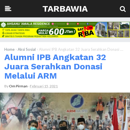
TARBAWIA
›
›
Home
Aksi Sosial
Alumni IPB Angkatan 32 Juara Serahkan Donasi Melalui ARM
Alumni IPB Angkatan 32
Juara Serahkan Donasi
Melalui ARM
By
Om Pirman
-
Februari 15, 2021