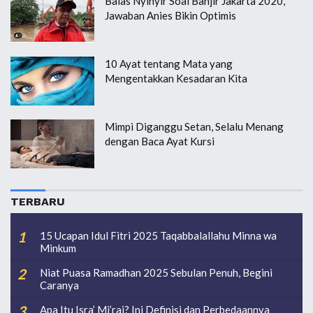
Balas Nyinyir Soal Banjir Jakarta 2020,
Jawaban Anies Bikin Optimis
10 Ayat tentang Mata yang
Mengentakkan Kesadaran Kita
Mimpi Diganggu Setan, Selalu Menang
dengan Baca Ayat Kursi
TERBARU
15 Ucapan Idul Fitri 2025 Taqabbalallahu Minna wa
Minkum
Niat Puasa Ramadhan 2025 Sebulan Penuh, Begini
Caranya
Apa Itu Isra’ Mi’raj? Ini Definisi dan Perbedaannya