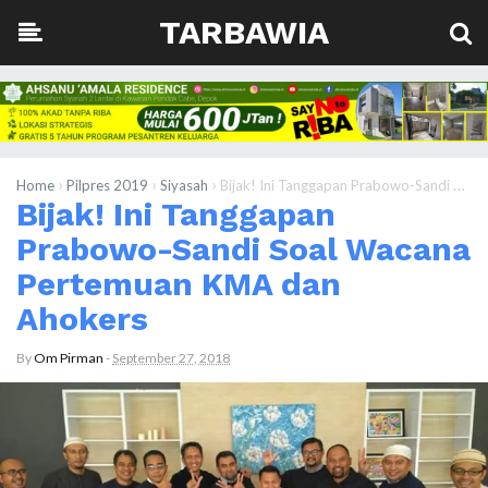
TARBAWIA
›
›
›
Home
Pilpres 2019
Siyasah
Bijak! Ini Tanggapan Prabowo-Sandi Soal Wacana Pertemuan KMA dan Ahokers
Bijak! Ini Tanggapan
Prabowo-Sandi Soal Wacana
Pertemuan KMA dan
Ahokers
By
Om Pirman
-
September 27, 2018