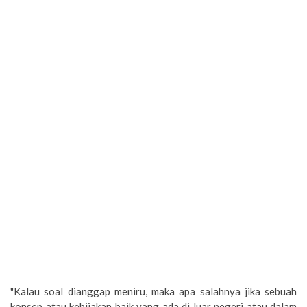
"Kalau soal dianggap meniru, maka apa salahnya jika sebuah
konsep atau kebijakan baik yang ada di luar negeri atau dalam