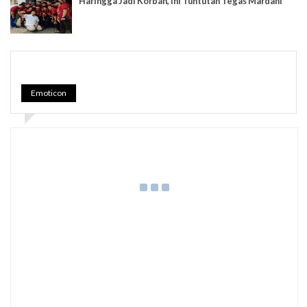
Haringga Jadi Korban, Ini Tuntutan Tegas Mardani
Emoticon