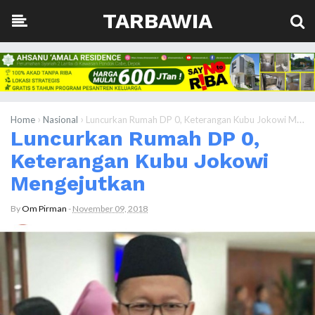
TARBAWIA
›
›
Home
Nasional
Luncurkan Rumah DP 0, Keterangan Kubu Jokowi Mengejutkan
Luncurkan Rumah DP 0,
Keterangan Kubu Jokowi
Mengejutkan
By
Om Pirman
-
November 09, 2018